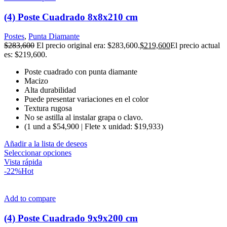
(4) Poste Cuadrado 8x8x210 cm
Postes
,
Punta Diamante
$
283,600
El precio original era: $283,600.
$
219,600
El precio actual
es: $219,600.
Poste cuadrado con punta diamante
Macizo
Alta durabilidad
Puede presentar variaciones en el color
Textura rugosa
No se astilla al instalar grapa o clavo.
(1 und a $54,900 | Flete x unidad: $19,933)
Añadir a la lista de deseos
Seleccionar opciones
Vista rápida
-22%
Hot
Add to compare
(4) Poste Cuadrado 9x9x200 cm