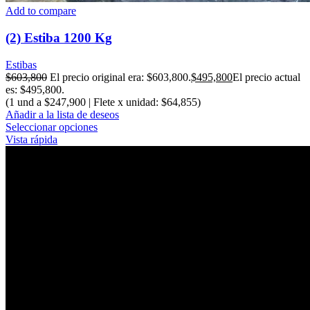
Add to compare
(2) Estiba 1200 Kg
Estibas
$
603,800
El precio original era: $603,800.
$
495,800
El precio actual
es: $495,800.
(1 und a $247,900 | Flete x unidad: $64,855)
Añadir a la lista de deseos
Seleccionar opciones
Vista rápida