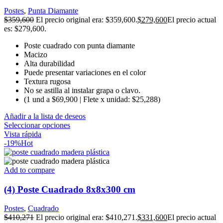
Postes
,
Punta Diamante
$
359,600
El precio original era: $359,600.
$
279,600
El precio actual
es: $279,600.
Poste cuadrado con punta diamante
Macizo
Alta durabilidad
Puede presentar variaciones en el color
Textura rugosa
No se astilla al instalar grapa o clavo.
(1 und a $69,900 | Flete x unidad: $25,288)
Añadir a la lista de deseos
Seleccionar opciones
Vista rápida
-19%
Hot
Add to compare
(4) Poste Cuadrado 8x8x300 cm
Postes
,
Cuadrado
$
410,271
El precio original era: $410,271.
$
331,600
El precio actual