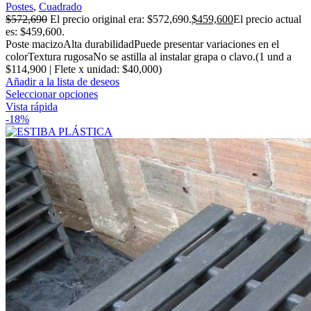
Postes
,
Cuadrado
$
572,690
El precio original era: $572,690.
$
459,600
El precio actual
es: $459,600.
Poste macizoAlta durabilidadPuede presentar variaciones en el
colorTextura rugosaNo se astilla al instalar grapa o clavo.(1 und a
$114,900 | Flete x unidad: $40,000)
Añadir a la lista de deseos
Seleccionar opciones
Vista rápida
-18%