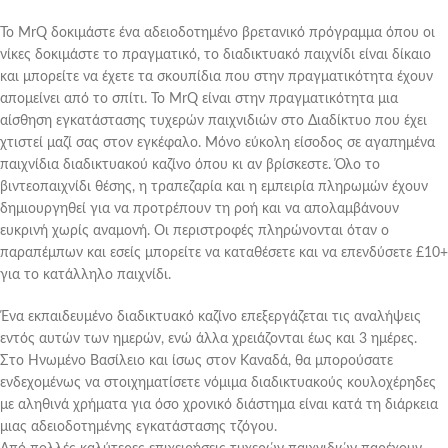
Το MrQ δοκιμάστε ένα αδειοδοτημένο βρετανικό πρόγραμμα όπου οι
νίκες δοκιμάστε το πραγματικό, το διαδικτυακό παιχνίδι είναι δίκαιο
και μπορείτε να έχετε τα σκουπίδια που στην πραγματικότητα έχουν
απομείνει από το σπίτι. Το MrQ είναι στην πραγματικότητα μια
αίσθηση εγκατάστασης τυχερών παιχνιδιών στο Διαδίκτυο που έχει
χτιστεί μαζί σας στον εγκέφαλο. Μόνο εύκολη είσοδος σε αγαπημένα
παιχνίδια διαδικτυακού καζίνο όπου κι αν βρίσκεστε. Όλο το
βιντεοπαιχνίδι θέσης, η τραπεζαρία και η εμπειρία πληρωμών έχουν
δημιουργηθεί για να προτρέπουν τη ροή και να απολαμβάνουν
ευκρινή χωρίς αναμονή. Οι περιστροφές πληρώνονται όταν ο
παραπέμπων και εσείς μπορείτε να καταθέσετε και να επενδύσετε £10+
για το κατάλληλο παιχνίδι.
Ένα εκπαιδευμένο διαδικτυακό καζίνο επεξεργάζεται τις αναλήψεις
εντός αυτών των ημερών, ενώ άλλα χρειάζονται έως και 3 ημέρες.
Στο Ηνωμένο Βασίλειο και ίσως στον Καναδά, θα μπορούσατε
ενδεχομένως να στοιχηματίσετε νόμιμα διαδικτυακούς κουλοχέρηδες
με αληθινά χρήματα για όσο χρονικό διάστημα είναι κατά τη διάρκεια
μιας αδειοδοτημένης εγκατάστασης τζόγου.