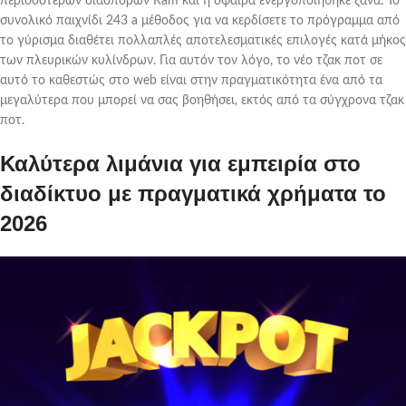
περισσότερων διασπορών Ram και η σφαίρα ενεργοποιήθηκε ξανά. Το
συνολικό παιχνίδι 243 a μέθοδος για να κερδίσετε το πρόγραμμα από
το γύρισμα διαθέτει πολλαπλές αποτελεσματικές επιλογές κατά μήκος
των πλευρικών κυλίνδρων. Για αυτόν τον λόγο, το νέο τζακ ποτ σε
αυτό το καθεστώς στο web είναι στην πραγματικότητα ένα από τα
μεγαλύτερα που μπορεί να σας βοηθήσει, εκτός από τα σύγχρονα τζακ
ποτ.
Καλύτερα λιμάνια για εμπειρία στο
διαδίκτυο με πραγματικά χρήματα το
2026