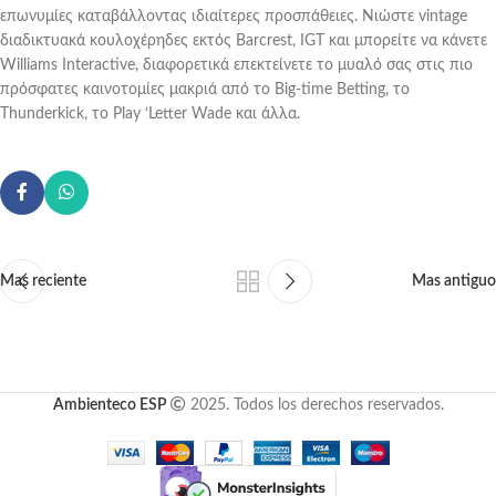
επωνυμίες καταβάλλοντας ιδιαίτερες προσπάθειες. Νιώστε vintage
διαδικτυακά κουλοχέρηδες εκτός Barcrest, IGT και μπορείτε να κάνετε
Williams Interactive, διαφορετικά επεκτείνετε το μυαλό σας στις πιο
πρόσφατες καινοτομίες μακριά από το Big-time Betting, το
Thunderkick, το Play ‘Letter Wade και άλλα.
Mas reciente
Mas antiguo
Ambienteco ESP
2025. Todos los derechos reservados.