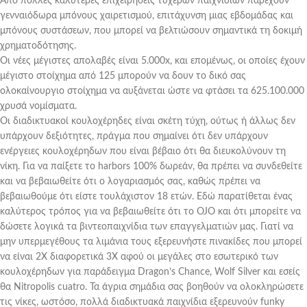
Από πολλές καλύτερες επιχειρήσεις τυχερών παιχνιδιών παρέχουν
γενναιόδωρα μπόνους χαιρετισμού, επιτάχυνση μιας εβδομάδας και
μπόνους συστάσεων, που μπορεί να βελτιώσουν σημαντικά τη δοκιμή
χρηματοδότησης.
Οι νέες μέγιστες απολαβές είναι 5.000x, και επομένως, οι οποίες έχουν
μέγιστο στοίχημα από 125 μπορούν να δουν το δικό σας
ολοκαίνουργιο στοίχημα να αυξάνεται ώστε να φτάσει τα 625.100.000
χρυσά νομίσματα.
Οι διαδικτυακοί κουλοχέρηδες είναι σκέτη τύχη, ούτως ή άλλως δεν
υπάρχουν δεξιότητες, πράγμα που σημαίνει ότι δεν υπάρχουν
ενέργειες κουλοχέρηδων που είναι βέβαιο ότι θα διευκολύνουν τη
νίκη. Για να παίξετε το harbors 100% δωρεάν, θα πρέπει να συνδεθείτε
και να βεβαιωθείτε ότι ο λογαριασμός σας, καθώς πρέπει να
βεβαιωθούμε ότι είστε τουλάχιστον 18 ετών. Εδώ παρατίθεται ένας
καλύτερος τρόπος για να βεβαιωθείτε ότι το OJO και ότι μπορείτε να
δώσετε λογικά τα βιντεοπαιχνίδια των επαγγελματιών μας. Γιατί να
μην υπερμεγέθους τα λιμάνια τους εξερευνήστε πινακίδες που μπορεί
να είναι 2Χ διαφορετικά 3Χ αφού οι μεγάλες στο εσωτερικό των
κουλοχέρηδων για παράδειγμα Dragon’s Chance, Wolf Silver και εσείς
θα Nitropolis cuatro. Τα άγρια ​​σημάδια σας βοηθούν να ολοκληρώσετε
τις νίκες, ωστόσο, πολλά διαδικτυακά παιχνίδια εξερευνούν funky