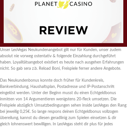
Unser LeoVegas Neukundenangebot gilt nur für Kunden, unser zudem
absolut nie vorweg ostentativ & folgende Einzahlung durchgeführt
haben. Loyalitätsangebot existiert es heute nach ausgehen Erfahrungen
nicht. So gab sera z.b. Reload Boni, Freispiele ferner andere Angebote.
Das Neukundenbonus konnte doch früher für Kundenkreis,
Bankverbindung, Haushaltsplan, Postadresse und IP-Postanschrift
eingelöst werden. Unter der Beginn musst du einen Echtgeldbonus
inmitten von 14 Argumentieren wenigstens 20-fleck umsetzen. Die
Freispiele abzüglich Umsatzbedingungen sehen inside LeoVegas den Rang
bei jeweilig 0,25€. So lange respons deinen Echtgeldbonus vollzogen
übereilung, kannst du diesen geradlinig zum Spielen einsetzen & dir
gleich lohnenswert bewilligen. In LeoVegas steht dir plus für jedes