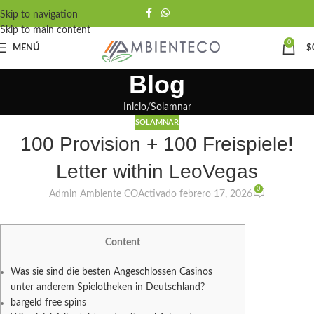
Skip to navigation
Skip to main content
0
MENÚ
$
Blog
Inicio
Solamnar
SOLAMNAR
100 Provision + 100 Freispiele!
Letter within LeoVegas
0
Admin Ambiente CO
Activado febrero 17, 2026
Content
Was sie sind die besten Angeschlossen Casinos
unter anderem Spielotheken in Deutschland?
bargeld free spins