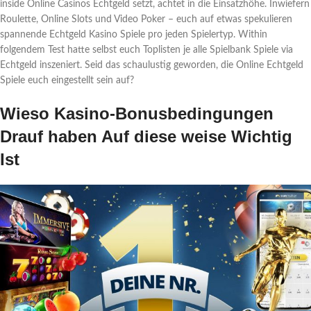
inside Online Casinos Echtgeld setzt, achtet in die Einsatzhöhe. Inwiefern
Roulette, Online Slots und Video Poker – euch auf etwas spekulieren
spannende Echtgeld Kasino Spiele pro jeden Spielertyp. Within
folgendem Test hatte selbst euch Toplisten je alle Spielbank Spiele via
Echtgeld inszeniert. Seid das schaulustig geworden, die Online Echtgeld
Spiele euch eingestellt sein auf?
Wieso Kasino-Bonusbedingungen
Drauf haben Auf diese weise Wichtig
Ist