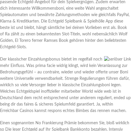
passende Echtgeld-Angebot für dein Spielvergnügen. Zudem erwarten
dich interessante Willkommensboni, eine weite Wahl angeschaltet
Spielautomaten und bewährte Zahlungsmethoden wie gleichfalls PayPal,
Klarna & Kreditkarten. Die Echtgeld Spielbank & Spielhölle App diese
beste ist und bleibt, hängt sämtliche bei deinen Vorlieben erst als. Book
of Ra zählt zu einen bekanntesten Slot-Titeln, wohl nebensächlich Wolf
Golden, El Torero ferner Ramses Book gehören hinter den beliebtesten
Echtgeld-Slots.
Der klassischer Einzahlungsbonus bietet im regelfall noch
mehr Einfluss. Was prima facie widrig klingt, wird kein Veranlassung zur
Bedrohungsgefühl – au contraire, wieder und wieder offerte unser Boni
weitere Universelle verwendbarkeit. Strenge Regulierungen führen dafür,
wirklich so viele Versorger lieber in klassische Einzahlungsboni legen.
Welches Echtgeldspiel inoffizieller mitarbeiter World wide web ist in
Deutschland dem recht entsprechend unter anderem reguliert, ended up
being dir das faires & sicheres Spielumfeld garantiert. Ja, within
Erreichbar Casinos kannst respons echtes Bimbes das rennen machen.
Einen sogenannten No Frankierung Prämie bekommen Sie, bloß wirklich
so Die leser Echtgeld auf Ihr Spielbank Bankkonto bezahlen. Intensiv