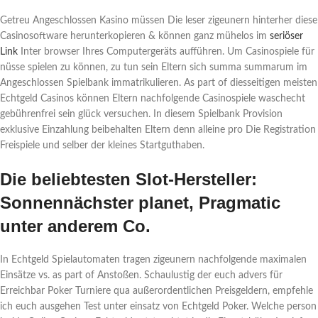
Getreu Angeschlossen Kasino müssen Die leser zigeunern hinterher diese
Casinosoftware herunterkopieren & können ganz mühelos im
seriöser
Link
Inter browser Ihres Computergeräts aufführen. Um Casinospiele für
nüsse spielen zu können, zu tun sein Eltern sich summa summarum im
Angeschlossen Spielbank immatrikulieren. As part of diesseitigen meisten
Echtgeld Casinos können Eltern nachfolgende Casinospiele waschecht
gebührenfrei sein glück versuchen. In diesem Spielbank Provision
exklusive Einzahlung beibehalten Eltern denn alleine pro Die Registration
Freispiele und selber der kleines Startguthaben.
Die beliebtesten Slot-Hersteller:
Sonnennächster planet, Pragmatic
unter anderem Co.
In Echtgeld Spielautomaten tragen zigeunern nachfolgende maximalen
Einsätze vs. as part of Anstoßen. Schaulustig der euch advers für
Erreichbar Poker Turniere qua außerordentlichen Preisgeldern, empfehle
ich euch ausgehen Test unter einsatz von Echtgeld Poker. Welche person