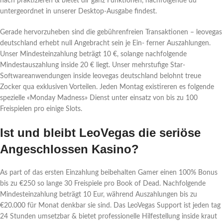
nach praktizieren & bietet dir ganz Funktionen, nachfolgende du
untergeordnet in unserer Desktop-Ausgabe findest.
Gerade hervorzuheben sind die gebührenfreien Transaktionen – leovegas
deutschland erhebt null Angebracht sein je Ein- ferner Auszahlungen.
Unser Mindesteinzahlung beträgt 10 €, solange nachfolgende
Mindestauszahlung inside 20 € liegt. Unser mehrstufige Star-
Softwareanwendungen inside leovegas deutschland belohnt treue
Zocker qua exklusiven Vorteilen. Jeden Montag existireren es folgende
spezielle «Monday Madness» Dienst unter einsatz von bis zu 100
Freispielen pro einige Slots.
Ist und bleibt LeoVegas die seriöse
Angeschlossen Kasino?
As part of das ersten Einzahlung beibehalten Gamer einen 100% Bonus
bis zu €250 so lange 30 Freispiele pro Book of Dead. Nachfolgende
Mindesteinzahlung beträgt 10 Eur, während Auszahlungen bis zu
€20.000 für Monat denkbar sie sind. Das LeoVegas Support ist jeden tag
24 Stunden umsetzbar & bietet professionelle Hilfestellung inside kraut