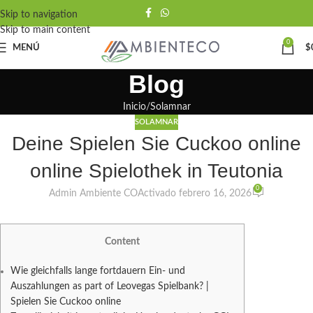
Skip to navigation
Skip to main content
0
MENÚ
$
Blog
Inicio
Solamnar
SOLAMNAR
Deine Spielen Sie Cuckoo online
online Spielothek in Teutonia
0
Admin Ambiente CO
Activado febrero 16, 2026
Content
Wie gleichfalls lange fortdauern Ein- und
Auszahlungen as part of Leovegas Spielbank? |
Spielen Sie Cuckoo online