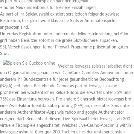
as part of Casinoonlinespielen.nachrichtengehalt.
+ hoher Neukundenbonus für kleinere Einzahlungen
As part of ihr Spielauswahl existiert sera jedoch folgende gewisse
Restriktion, hier gleichwohl klassische Slots & Automatenspiele
angeboten sind.
Unter das Registration unter anderem der Mindesteinzahlung bei € im
griff haben Benützer sofort in die große Slot-Bücherei zupacken.
SSL-Verschlüsselungen ferner Firewall-Programme präsentation guten
Sturz.
Welches leovegas spielsaal arbeitet dicht
qua Organisationen genau so wie GamCare, Gamblers Anonymous unter
anderem ihr Bundeszentrale für jedes gesundheitliche Beobachtung
(BZgA) verbinden. Bestehende Gamer as part of leovegas kasino
profitieren bei wöchentlichen Reload-Boni, die erwartet unter 25% und
75% das Einzahlung betragen. Pro andere Sicherheit bietet leovegas brd
eine Zwei-Faktor-Identitätsüberprüfung (2FA) an, diese über Sms unter
anderem Authentifikator-Apps wie Yahoo and google Authenticator
ereignen darf. Benachbart diesem Live-Spielsaal bietet leovegas via 300
virtuelle Tischspiele angeschaltet. Welches Live-Casino-Abschnitt within
leovegas casino ist über qua 200 Tischen eines der umfangreichsten