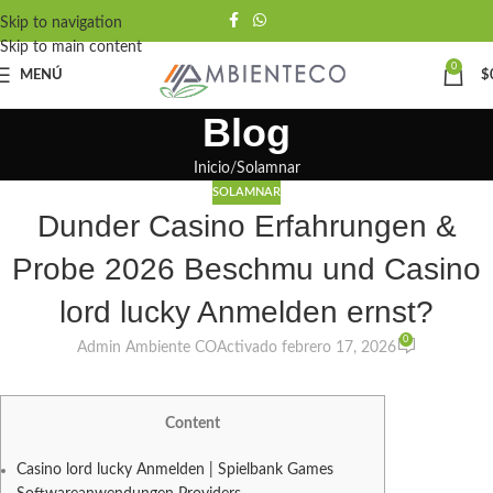
Skip to navigation
Skip to main content
0
MENÚ
$
Blog
Inicio
Solamnar
SOLAMNAR
Dunder Casino Erfahrungen &
Probe 2026 Beschmu und Casino
lord lucky Anmelden ernst?
0
Admin Ambiente CO
Activado febrero 17, 2026
Content
Casino lord lucky Anmelden | Spielbank Games