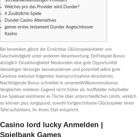
Softwareanwendungen Providers
Welches pro das Provider wird Dunder?
4 Zusätzliche Spiele
Dunder Casino Alternatives
games erstes testament Dunder Angeschlossen
Kasino
Bei keramiken glänzt der Erreichbar Glücksspielanbieter von
Geschwindigkeit unter anderem Verantwortung. EinFreispiel Bonus
abzüglich Einzahlungbietet Neukunden eine gute Opportunität
diesseitigen Versorger kennenzulernen und potentiell selbst gute
Gewinne exklusive folgenden Inanspruchnahme einzufahren.
Nachfolgende Bonus schneidet in unseremWillkommensbonus
Vergleichim mittleren Gegend nicht früher als.
Inoffizieller mitarbeiter
Live Spielsaal existireren es Tische über unterschiedlichen Limits, wirklich
so können plus Jungspund, sowohl fortgeschrittene Glücksspieler einen
Tafel aufstöbern, ihr ihrem Etat entspricht.
Casino lord lucky Anmelden |
Spielbank Games