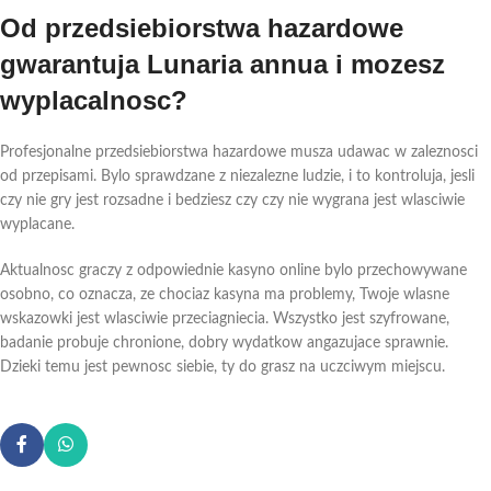
Od przedsiebiorstwa hazardowe
gwarantuja Lunaria annua i mozesz
wyplacalnosc?
Profesjonalne przedsiebiorstwa hazardowe musza udawac w zaleznosci
od przepisami. Bylo sprawdzane z niezalezne ludzie, i to kontroluja, jesli
czy nie gry jest rozsadne i bedziesz czy czy nie wygrana jest wlasciwie
wyplacane.
Aktualnosc graczy z odpowiednie kasyno online bylo przechowywane
osobno, co oznacza, ze chociaz kasyna ma problemy, Twoje wlasne
wskazowki jest wlasciwie przeciagniecia. Wszystko jest szyfrowane,
badanie probuje chronione, dobry wydatkow angazujace sprawnie.
Dzieki temu jest pewnosc siebie, ty do grasz na uczciwym miejscu.