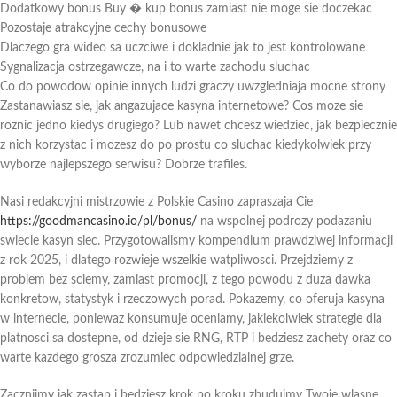
Dodatkowy bonus Buy � kup bonus zamiast nie moge sie doczekac
Pozostaje atrakcyjne cechy bonusowe
Dlaczego gra wideo sa uczciwe i dokladnie jak to jest kontrolowane
Sygnalizacja ostrzegawcze, na i to warte zachodu sluchac
Co do powodow opinie innych ludzi graczy uwzgledniaja mocne strony
Zastanawiasz sie, jak angazujace kasyna internetowe? Cos moze sie
roznic jedno kiedys drugiego? Lub nawet chcesz wiedziec, jak bezpiecznie
z nich korzystac i mozesz do po prostu co sluchac kiedykolwiek przy
wyborze najlepszego serwisu? Dobrze trafiles.
Nasi redakcyjni mistrzowie z Polskie Casino zapraszaja Cie
https://goodmancasino.io/pl/bonus/
na wspolnej podrozy podazaniu
swiecie kasyn siec. Przygotowalismy kompendium prawdziwej informacji
z rok 2025, i dlatego rozwieje wszelkie watpliwosci. Przejdziemy z
problem bez sciemy, zamiast promocji, z tego powodu z duza dawka
konkretow, statystyk i rzeczowych porad. Pokazemy, co oferuja kasyna
w internecie, poniewaz konsumuje oceniamy, jakiekolwiek strategie dla
platnosci sa dostepne, od dzieje sie RNG, RTP i bedziesz zachety oraz co
warte kazdego grosza zrozumiec odpowiedzialnej grze.
Zacznijmy jak zastap i bedziesz krok po kroku zbudujmy Twoje wlasne