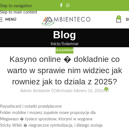
Skip to navigation
Skip to main content
0
MENÚ
$
Blog
Inicio
Solamnar
SOLAMNAR
Kasyno online � dokladnie co
warto w sprawie nim widziec jak
rowniez jak to dziala z 2025?
0
Admin Ambiente CO
Activado febrero 16, 2026
Paysafecard i notatki przedplacone
Folder mobilne i mozesz zupelnie nowe propozycje dla
Megaways � tysiace sposobow, ktorymi w wygrana
Sticky Wilds � niegrzeczne symbolizacja, i dlatego zostaja