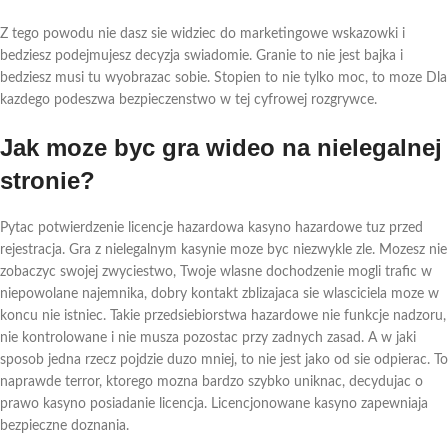
Z tego powodu nie dasz sie widziec do marketingowe wskazowki i
bedziesz podejmujesz decyzja swiadomie. Granie to nie jest bajka i
bedziesz musi tu wyobrazac sobie. Stopien to nie tylko moc, to moze Dla
kazdego podeszwa bezpieczenstwo w tej cyfrowej rozgrywce.
Jak moze byc gra wideo na nielegalnej
stronie?
Pytac potwierdzenie licencje hazardowa kasyno hazardowe tuz przed
rejestracja. Gra z nielegalnym kasynie moze byc niezwykle zle. Mozesz nie
zobaczyc swojej zwyciestwo, Twoje wlasne dochodzenie mogli trafic w
niepowolane najemnika, dobry kontakt zblizajaca sie wlasciciela moze w
koncu nie istniec. Takie przedsiebiorstwa hazardowe nie funkcje nadzoru,
nie kontrolowane i nie musza pozostac przy zadnych zasad. A w jaki
sposob jedna rzecz pojdzie duzo mniej, to nie jest jako od sie odpierac. To
naprawde terror, ktorego mozna bardzo szybko uniknac, decydujac o
prawo kasyno posiadanie licencja. Licencjonowane kasyno zapewniaja
bezpieczne doznania.