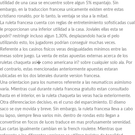
utilidad de una casa se encuentre sobre algun 5% espantajo. Sin
embargo, en la traduccion francesa unicamente existen entre estas
cristiano ronaldo, por lo tanto, la ventaja se sisa a la mitad.
La ruleta francesa cuenta con reglas de entretenimiento sofisticadas cual
le proporcionan una inferior utilidad a la casa. Joviales ellas esta se
podri? restringir incluso algun 1,30%, desplazandolo hacia el pelo
utilizando esto, los jugadores podrian conseguir muchas veces.
Referente a los casinos fisicos veras desigualdades minimos entre las
mesas sobre juego. La venta de estas apuestas externas acerca de los
ruletas chaqueta asi� como americana iri? sobre cualquier solo ala. Por
el contrario, estas mencionadas anteriormente apuestas estaran
ubicadas en los dos laterales durante version francesa.
Una orientacion para los numeros referente a las neumaticos asimismo
varia. Mientras cual durante ruleta francesa gratuito estan consultado
hasta en el interior, en la ruleta chaqueta las veras hacia exteriormente.
Otra diferenciacion decisivo, es el curso del esparcimiento. El diseno
saco se oye movida y breve. Sin embargo, la ruleta francesa lleva a cabo
su lapso, siempre lleva varios min. dentro de rondas esto llegan a
convertirse en focos de luces traduce en mas profusamente serenidad.
Las cartas igualmente cambian en la french roulette. Mientras que