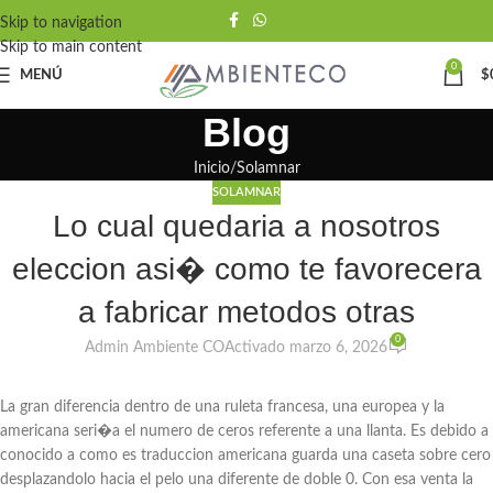
Skip to navigation
Skip to main content
0
MENÚ
$
Blog
Inicio
Solamnar
SOLAMNAR
Lo cual quedaria a nosotros
eleccion asi� como te favorecera
a fabricar metodos otras
0
Admin Ambiente CO
Activado marzo 6, 2026
La gran diferencia dentro de una ruleta francesa, una europea y la
americana seri�a el numero de ceros referente a una llanta. Es debido a
conocido a como es traduccion americana guarda una caseta sobre cero
desplazandolo hacia el pelo una diferente de doble 0. Con esa venta la