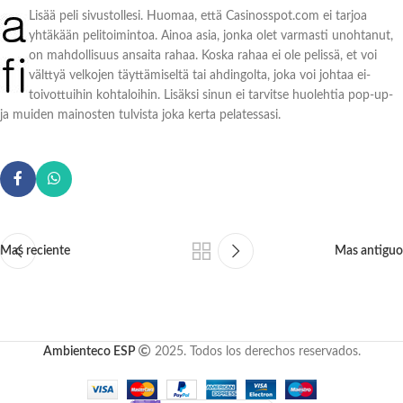
Lisää peli sivustollesi. Huomaa, että Casinosspot.com ei tarjoa
yhtäkään pelitoimintoa. Ainoa asia, jonka olet varmasti unohtanut,
on mahdollisuus ansaita rahaa. Koska rahaa ei ole pelissä, et voi
välttyä velkojen täyttämiseltä tai ahdingolta, joka voi johtaa ei-
toivottuihin kohtaloihin. Lisäksi sinun ei tarvitse huolehtia pop-up-
ja muiden mainosten tulvista joka kerta pelatessasi.
Mas reciente
Mas antiguo
Ambienteco ESP
2025. Todos los derechos reservados.