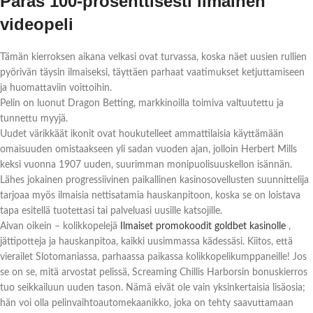
Paras 100-prosenttisesti ilmainen
videopeli
Tämän kierroksen aikana velkasi ovat turvassa, koska näet uusien rullien
pyörivän täysin ilmaiseksi, täyttäen parhaat vaatimukset ketjuttamiseen
ja huomattaviin voittoihin.
Pelin on luonut Dragon Betting, markkinoilla toimiva valtuutettu ja
tunnettu myyjä.
Uudet värikkäät ikonit ovat houkutelleet ammattilaisia ​​käyttämään
omaisuuden omistaakseen yli sadan vuoden ajan, jolloin Herbert Mills
keksi vuonna 1907 uuden, suurimman monipuolisuuskellon isännän.
Lähes jokainen progressiivinen paikallinen kasinosovellusten suunnittelija
tarjoaa myös ilmaisia ​​nettisatamia hauskanpitoon, koska se on loistava
tapa esitellä tuotettasi tai palveluasi uusille katsojille.
Aivan oikein – kolikkopelejä
Ilmaiset promokoodit goldbet kasinolle
,
jättipotteja ja hauskanpitoa, kaikki uusimmassa kädessäsi. Kiitos, että
vierailet Slotomaniassa, parhaassa paikassa kolikkopelikumppaneille! Jos
se on se, mitä arvostat pelissä, Screaming Chillis Harborsin bonuskierros
tuo seikkailuun uuden tason. Nämä eivät ole vain yksinkertaisia ​​lisäosia;
hän voi olla pelinvaihtoautomekaanikko, joka on tehty saavuttamaan