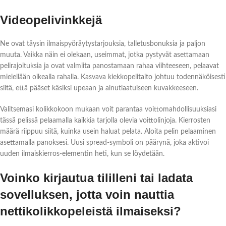
Videopelivinkkejä
Ne ovat täysin ilmaispyöräytystarjouksia, talletusbonuksia ja paljon
muuta. Vaikka näin ei olekaan, useimmat, jotka pystyvät asettamaan
pelirajoituksia ja ovat valmiita panostamaan rahaa viihteeseen, pelaavat
mielellään oikealla rahalla. Kasvava kiekkopelitaito johtuu todennäköisesti
siitä, että pääset käsiksi upeaan ja ainutlaatuiseen kuvakkeeseen.
Valitsemasi kolikkokoon mukaan voit parantaa voittomahdollisuuksiasi
tässä pelissä pelaamalla kaikkia tarjolla olevia voittolinjoja. Kierrosten
määrä riippuu siitä, kuinka usein haluat pelata. Aloita pelin pelaaminen
asettamalla panoksesi. Uusi spread-symboli on päärynä, joka aktivoi
uuden ilmaiskierros-elementin heti, kun se löydetään.
Voinko kirjautua tililleni tai ladata
sovelluksen, jotta voin nauttia
nettikolikkopeleistä ilmaiseksi?