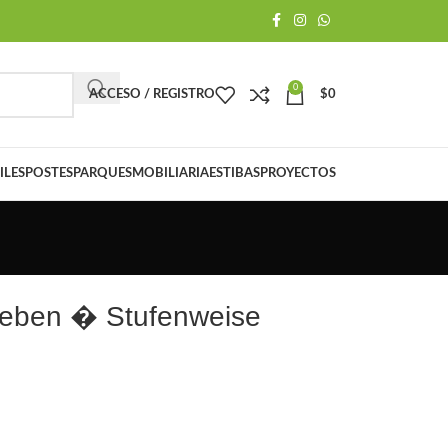
0
ACCESO / REGISTRO
$
0
ILES
POSTES
PARQUES
MOBILIARIA
ESTIBAS
PROYECTOS
n geben � Stufenweise