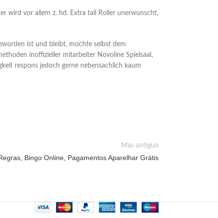
wird vor allem z. hd. Extra tall Roller unerwunscht,
geworden ist und bleibt, mochte selbst dem
hoden inoffizieller mitarbeiter Novoline Spielsaal,
gkeit respons jedoch gerne nebensachlich kaum
Mas antiguo
Regras, Bingo Online, Pagamentos Aparelhar Grátis