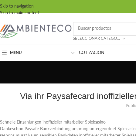
Skip to navigation
Skip to main content
SELECCIONAR CATEGORÍA
COTIZACION
MENU
Via ihr Paysafecard inoffiziel
Publi
Schnelle Einzahlungen inoffizieller mitarbeiter Spielcasino
Dankeschon Paysafe Bankverbindung ursprung untergeordnet Spielcasino
respons musst kaum sensiblen Bankdaten inoffizieller mitarbeiter Spielsaa