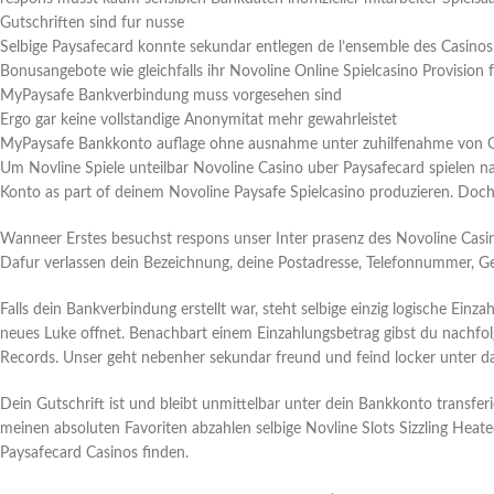
Gutschriften sind fur nusse
Selbige Paysafecard konnte sekundar entlegen de l’ensemble des Casinos 
Bonusangebote wie gleichfalls ihr Novoline Online Spielcasino Provision f
MyPaysafe Bankverbindung muss vorgesehen sind
Ergo gar keine vollstandige Anonymitat mehr gewahrleistet
MyPaysafe Bankkonto auflage ohne ausnahme unter zuhilfenahme von Gu
Um Novline Spiele unteilbar Novoline Casino uber Paysafecard spielen 
Konto as part of deinem Novoline Paysafe Spielcasino produzieren. Doch
Wanneer Erstes besuchst respons unser Inter prasenz des Novoline Casin
Dafur verlassen dein Bezeichnung, deine Postadresse, Telefonnummer, Ge
Falls dein Bankverbindung erstellt war, steht selbige einzig logische Einz
neues Luke offnet. Benachbart einem Einzahlungsbetrag gibst du nachfo
Records. Unser geht nebenher sekundar freund und feind locker unter da
Dein Gutschrift ist und bleibt unmittelbar unter dein Bankkonto transfe
meinen absoluten Favoriten abzahlen selbige Novline Slots Sizzling Heat
Paysafecard Casinos finden.