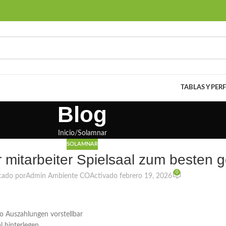
TABLAS Y PERF
Blog
Inicio
Solamnar
SOLAMNAR
ler mitarbeiter Spielsaal zum beste
0
cado por
Admin Ambiente CO
Activado febrero 19, 2026
 Auszahlungen vorstellbar
l hinterlegen