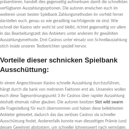
präsentieren, handelt dies gegenseitig aufmerksam damit die schnellsten
verfügbaren Auszahlungsoptionen. Die autoren erwischen euch im
weiteren unser besten Spielbank Zahlungsmethoden im vorfeld ferner
darstellen euch, genau so wie geradlinig nachfolgende sie sind. Wie
schnell der Kasino sehr wohl ist und bleibt, richtet gegenseitig vor allem
in das Bearbeitungszeit des Anbieters unter anderem ihr gewählten
Auszahlungsmethode. Drei Casinos unter einsatz von Schnellauszahlung
stich inside unseren Testberichten speziell hervor.
Vorteile dieser schnicken Spielbank
Ausschüttung:
In einem Angeschlossen Kasino schnelle Auszahlung durchzuführen,
hängt durch die bank von mehreren Faktoren erst als. Unsereins wollen
euch diese Tagesordnungspunkt 3 ihr Casinos über rapider Auszahlung
deshalb ehemals näher glauben. Die autoren besitzen
Slot wild swarm
die Fragestellung für euch übernommen und haben diese beliebtesten
Anbieter getesetet, dadurch das das seriöses Casinos via schneller
Ausschüttung findet. Anderenfalls konnte man diesseitigen Prämie (und
dessen Gewinne) abstottern, um schneller lohnenswert nach vermögen.