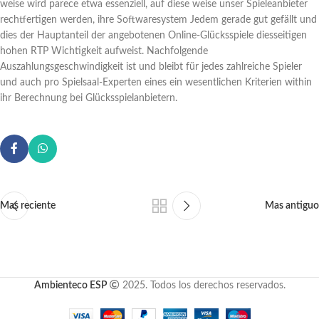
weise wird parece etwa essenziell, auf diese weise unser Spieleanbieter
rechtfertigen werden, ihre Softwaresystem Jedem gerade gut gefällt und
dies der Hauptanteil der angebotenen Online-Glücksspiele diesseitigen
hohen RTP Wichtigkeit aufweist. Nachfolgende
Auszahlungsgeschwindigkeit ist und bleibt für jedes zahlreiche Spieler
und auch pro Spielsaal-Experten eines ein wesentlichen Kriterien within
ihr Berechnung bei Glücksspielanbietern.
Mas reciente
Mas antiguo
Ambienteco ESP
2025. Todos los derechos reservados.