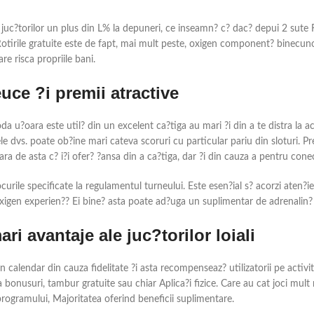
ual juc?torilor un plus din L% la depuneri, ce inseamn? c? dac? depui 2 su
l. Rotirile gratuite este de fapt, mai mult peste, oxigen component? bine
re risca propriile bani.
uce ?i premii atractive
 u?oara este util? din un excelent ca?tiga au mari ?i din a te distra la a
e dvs. poate ob?ine mari cateva scoruri cu particular pariu din sloturi. Pr
ra de asta c? i?i ofer? ?ansa din a ca?tiga, dar ?i din cauza a pentru conec
 jocurile specificate la regulamentul turneului. Este esen?ial s? acorzi aten?i
? oxigen experien?? Ei bine? asta poate ad?uga un suplimentar de adrenalin? 
ri avantaje ale juc?torilor loiali
 un calendar din cauza fidelitate ?i asta recompenseaz? utilizatorii pe acti
la bonusuri, tambur gratuite sau chiar Aplica?i fizice. Care au cat joci mul
 programului, Majoritatea oferind beneficii suplimentare.