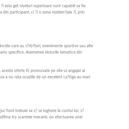
?i asta get niveluri superioare sunt capabili sa fie
in participant, ci ?i o zona reziden?iala ?i, prin
ncide care au s?rb?tori, evenimente sportive sau alte
 pariu specifice, Asemenea sloturile tematice din
, aceste oferte IS promovate pe site-ul angajat al
uza a nu rata ocaziile de un excelent ca?tiga au mari
c?torii trebuie sa s? se logheze la contul lor, s?
 odihna try scanteie mecanic on efectuarea unei