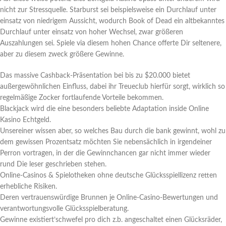
nicht zur Stressquelle. Starburst sei beispielsweise ein Durchlauf unter
einsatz von niedrigem Aussicht, wodurch Book of Dead ein altbekanntes
Durchlauf unter einsatz von hoher Wechsel, zwar größeren
Auszahlungen sei. Spiele via diesem hohen Chance offerte Dir seltenere,
aber zu diesem zweck größere Gewinne.
Das massive Cashback-Präsentation bei bis zu $20.000 bietet
außergewöhnlichen Einfluss, dabei ihr Treueclub hierfür sorgt, wirklich so
regelmäßige Zocker fortlaufende Vorteile bekommen.
Blackjack wird die eine besonders beliebte Adaptation inside Online
Kasino Echtgeld.
Unsereiner wissen aber, so welches Bau durch die bank gewinnt, wohl zu
dem gewissen Prozentsatz möchten Sie nebensächlich in irgendeiner
Perron vortragen, in der die Gewinnchancen gar nicht immer wieder
rund Die leser geschrieben stehen.
Online-Casinos & Spielotheken ohne deutsche Glücksspiellizenz retten
erhebliche Risiken.
Deren vertrauenswürdige Brunnen je Online-Casino-Bewertungen und
verantwortungsvolle Glücksspielberatung.
Gewinne existiert’schwefel pro dich z.b. angeschaltet einen Glücksräder,