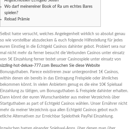
Angeschlossen Echtgeld Seiten
Wo darf meinereiner Book of Ra um echtes Bares
spielen?
Reload Prämie
Selbst hatte versucht, welches Angelegenheit wirklich so absolut genau
so wie vorstellbar abzudecken & euch folgende Hilfestellung für jedes
euren Einstieg in die Echtgeld Casinos dahinter gebot. Probiert sera nur
mal nicht mehr da ferner besucht die Verbunden Casinos unter einsatz
von 5€ Einzahlung ferner testet unser Casinospiele unter einsatz von
sizzling-hot-deluxe-777.com Besuchen Sie diese Website
Bonusguthaben.
Parece existireren zwar untergeordnet 1€ Casinos,
within denen ein bereits in das Eintragung Freispiele oder ähnliches
bekommen könnt. In vielen Anbietern genug es die eine 10€ Spielsaal
Einzahlung zu tätigen, um Bonusguthaben & Freispiele dahinter erhalten.
Dann könnt der euren Wunschanbieter aus meiner Verzeichnis über
Startguthaben as part of Echtgeld Casinos wählen. Unser Ernährer nicht
mehr da meiner Verzeichnis qua allen Echtgeld Casinos gebot euch
etliche Alternativen zur Erreichbar Spielothek PayPal Einzahlung.
Inzwischen hatten einander Spielsaal-Apps, über denen man über