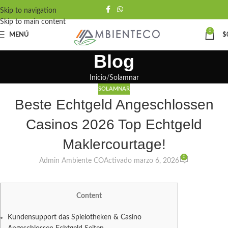
Skip to navigation
Skip to main content
0
MENÚ
$
Blog
Inicio
Solamnar
SOLAMNAR
Beste Echtgeld Angeschlossen
Casinos 2026 Top Echtgeld
Maklercourtage!
0
Admin Ambiente CO
Activado marzo 6, 2026
Content
Kundensupport das Spielotheken & Casino