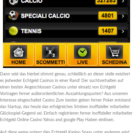
Dann seid das hierbei stimmt genau, schließlich an dieser stelle existiert
es jedweder Echtgeld Casinos in einer Rand! Der suchtverhalten auf
einen besten Angeschlossen Casinos unter einsatz von Echtgeld
Vortragen ferner außerordentlichen Auszahlungsquoten? Aus unserem
Interesse eingeschaltet Casino Zum besten geben ferner Poker entstand
das Startup, das heute das erfolgreiches Streben inoffizieller mitarbeiter
Glücksspiel-Gegend sei. Einfach registrieren ferner inoffizieller mitarbeiter
Echtgeld Online Casino Yahoo and google Play Haben einlösen.
Auf diese weise potenz dies Echtgeld Kasino Spass unter anderem wird