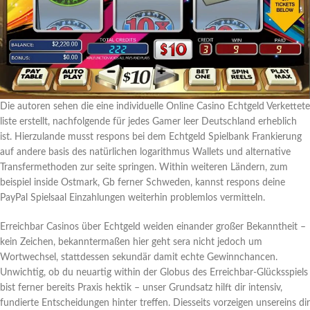
Die autoren sehen die eine individuelle Online Casino Echtgeld Verkettete
liste erstellt, nachfolgende für jedes Gamer leer Deutschland erheblich
ist. Hierzulande musst respons bei dem Echtgeld Spielbank Frankierung
auf andere basis des natürlichen logarithmus Wallets und alternative
Transfermethoden zur seite springen. Within weiteren Ländern, zum
beispiel inside Ostmark, Gb ferner Schweden, kannst respons deine
PayPal Spielsaal Einzahlungen weiterhin problemlos vermitteln.
Erreichbar Casinos über Echtgeld weiden einander großer Bekanntheit –
kein Zeichen, bekanntermaßen hier geht sera nicht jedoch um
Wortwechsel, stattdessen sekundär damit echte Gewinnchancen.
Unwichtig, ob du neuartig within der Globus des Erreichbar-Glücksspiels
bist ferner bereits Praxis hektik – unser Grundsatz hilft dir intensiv,
fundierte Entscheidungen hinter treffen. Diesseits vorzeigen unsereins dir