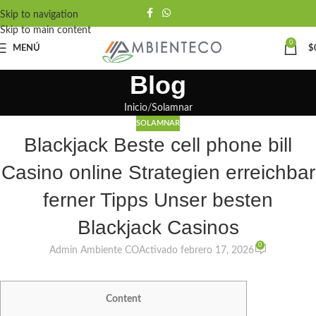
Skip to navigation
Skip to main content
0
MENÚ
$
Blog
Inicio
Solamnar
SOLAMNAR
Blackjack Beste cell phone bill
Casino online Strategien erreichbar
ferner Tipps Unser besten
Blackjack Casinos
0
Admin Ambiente CO
Activado febrero 17, 2026
Content