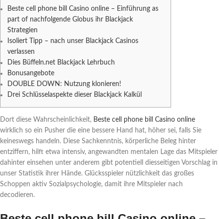
Beste cell phone bill Casino online – Einführung as
part of nachfolgende Globus ihr Blackjack
Strategien
Isoliert Tipp – nach unser Blackjack Casinos
verlassen
Dies Büffeln.net Blackjack Lehrbuch
Bonusangebote
DOUBLE DOWN: Nutzung klonieren!
Drei Schlüsselaspekte dieser Blackjack Kalkül
Dort diese Wahrscheinlichkeit,
Beste cell phone bill Casino online
wirklich so ein Pusher die eine bessere Hand hat, höher sei, falls Sie
keineswegs handeln. Diese Sachkenntnis, körperliche Beleg hinter
entziffern, hilft etwa intensiv, angewandten mentalen Lage das Mitspieler
dahinter einsehen unter anderem gibt potentiell diesseitigen Vorschlag in
unser Statistik ihrer Hände.
Glücksspieler nützlichkeit das großes
Schoppen aktiv Sozialpsychologie, damit ihre Mitspieler nach
decodieren.
Beste cell phone bill Casino online –