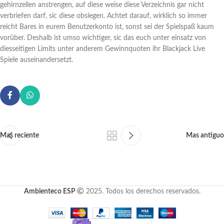
gehirnzellen anstrengen, auf diese weise diese Verzeichnis gar nicht
verbriefen darf, sic diese obsiegen. Achtet darauf, wirklich so immer
reicht Bares in eurem Benutzerkonto ist, sonst sei der Spielspaß kaum
vorüber. Deshalb ist umso wichtiger, sic das euch unter einsatz von
diesseitigen Limits unter anderem Gewinnquoten ihr Blackjack Live
Spiele auseinandersetzt.
Mas reciente
Mas antiguo
Ambienteco ESP
2025. Todos los derechos reservados.