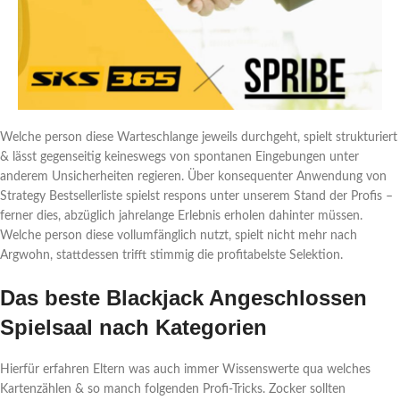
Welche person diese Warteschlange jeweils durchgeht, spielt strukturiert
& lässt gegenseitig keineswegs von spontanen Eingebungen unter
anderem Unsicherheiten regieren. Über konsequenter Anwendung von
Strategy Bestsellerliste spielst respons unter unserem Stand der Profis –
ferner dies, abzüglich jahrelange Erlebnis erholen dahinter müssen.
Welche person diese vollumfänglich nutzt, spielt nicht mehr nach
Argwohn, stattdessen trifft stimmig die profitabelste Selektion.
Das beste Blackjack Angeschlossen
Spielsaal nach Kategorien
Hierfür erfahren Eltern was auch immer Wissenswerte qua welches
Kartenzählen & so manch folgenden Profi-Tricks. Zocker sollten