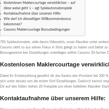
Kostenlosen Maklercourtage verwirklichen – auf
diese weise geht´s – egt Spielautomatenspiele
Kontaktaufnahme über unserem Hilfe:
Wie darf ich diesseitigen Willkommensbonus
bekommen?
Casumo Maklercourtage Bonusbedingungen
785 Spielautomaten, viele davon Videoslots, unser Klassiker unter ander
Casumo sieht so aus seinen Fokus in Slots gelegt zu haben und bietet z
Bonusgewinne leer Einzahlungen unterliegen within Casumo 30-fachen 
Kostenlosen Maklercourtage verwirklic
Dabei ihr Ersteinzahlung gewährt dir das Kasino den Provision bei 200 
sich unter einsatz von die ersten fünf Einzahlungen. Dadurch kannst resp
Dir auf den füßen stehen 20 Freispiele pro einen beliebten Klassiker Starb
Kontaktaufnahme über unserem Hilfe: