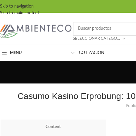
Skip to navigation
Skip to main content
SELECCIONAR CATEGORÍA
COTIZACION
MENU
Casumo Kasino Erprobung: 100 
Publi
Content