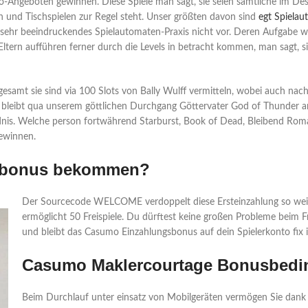
mo-Angeboten gewinnen. Diese Spiele man sagt, sie seien sämtliche im Des
 und Tischspielen zur Regel steht. Unser größten davon sind
egt Spielau
s sehr beeindruckendes Spielautomaten-Praxis nicht vor. Deren Aufgabe 
s Eltern aufführen ferner durch die Levels in betracht kommen, man sagt, 
 Insgesamt sie sind via 100 Slots von Bally Wulff vermitteln, wobei auch 
eibt qua unserem göttlichen Durchgang Göttervater God of Thunder a
is. Welche person fortwährend Starburst, Book of Dead, Bleibend Roma
gewinnen.
ensbonus bekommen?
Der Sourcecode WELCOME verdoppelt diese Ersteinzahlung so wei
ermöglicht 50 Freispiele. Du dürftest keine großen Probleme beim 
und bleibt das Casumo Einzahlungsbonus auf dein Spielerkonto fix i
Casumo Maklercourtage Bonusbed
Beim Durchlauf unter einsatz von Mobilgeräten vermögen Sie dank