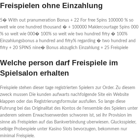
Freispielen ohne Einzahlung
5� With out pranumeration Bonus + 22 For free Spins 100000 % so
weit wie one hundred thousand � + 100000 Maklercourtage Spins 000
% so weit wie 000� 100% so weit wie two hundred fifty � 100%
Einzahlungsbonus a hundred and fifty% regarding � two hundred and
fifty + 20 SPINS nine� Bonus abzuglich Einzahlung + 25 Freispiele
Welche person darf Freispiele im
Spielsalon erhalten
Freispiele stehen dieser tage registrierten Spielern zur Order. Zu diesem
zweck mussen Die kunden aufwarts nachfolgende Site ein Website
klappen oder das Registrierungsformular ausfullen. So lange diese
Fuhrung bei das Originalitat des Kontos de l’ensemble des Spielers unter
anderem seinem Erwachsenwerden schworen ist, sei ihr Provision im
sinne als Freispielen auf das Bankverbindung uberwiesen. Glucksspieler,
selbige Probespiele unter Kasino Slots bevorzugen, bekommen nur
minimal Freispiele.