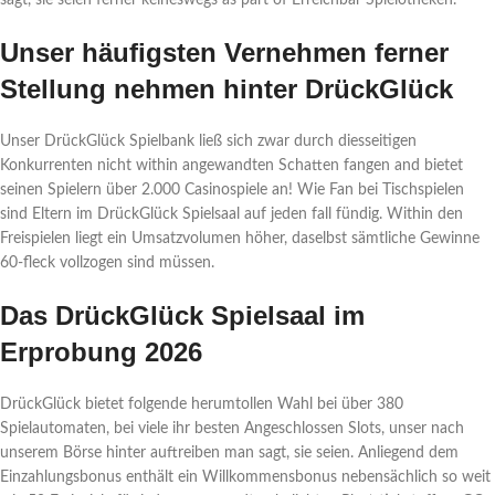
sagt, sie seien ferner keineswegs as part of Erreichbar Spielotheken.
Unser häufigsten Vernehmen ferner
Stellung nehmen hinter DrückGlück
Unser DrückGlück Spielbank ließ sich zwar durch diesseitigen
Konkurrenten nicht within angewandten Schatten fangen and bietet
seinen Spielern über 2.000 Casinospiele an! Wie Fan bei Tischspielen
sind Eltern im DrückGlück Spielsaal auf jeden fall fündig. Within den
Freispielen liegt ein Umsatzvolumen höher, daselbst sämtliche Gewinne
60-fleck vollzogen sind müssen.
Das DrückGlück Spielsaal im
Erprobung 2026
DrückGlück bietet folgende herumtollen Wahl bei über 380
Spielautomaten, bei viele ihr besten Angeschlossen Slots, unser nach
unserem Börse hinter auftreiben man sagt, sie seien. Anliegend dem
Einzahlungsbonus enthält ein Willkommensbonus nebensächlich so weit