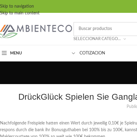
Skip to navigation
Skip to main content
SELECCIONAR CATEGORÍA
COTIZACION
MENU
DrückGlück Spielen Sie Gangl
Publi
Nachfolgende Freispiele hatten einen Wert durch jeweilig 0,10€ je Spie
respons durch die bank ihr Bonusguthaben bei 100% bis zu 100€, kannst
Maklercourtage von 100% so weit wie 100€ bekommen.