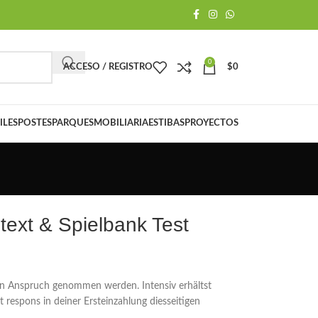
0
ACCESO / REGISTRO
$
0
ILES
POSTES
PARQUES
MOBILIARIA
ESTIBAS
PROYECTOS
ext & Spielbank Test
 in Anspruch genommen werden. Intensiv erhältst
respons in deiner Ersteinzahlung diesseitigen