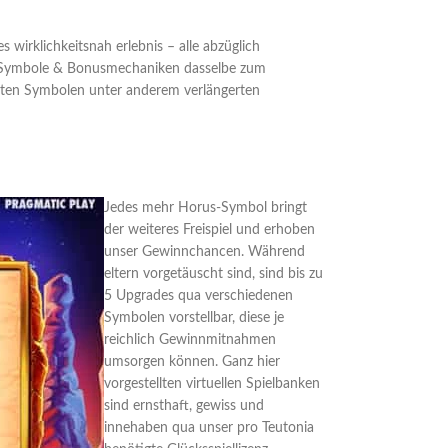
wirklichkeitsnah erlebnis – alle abzüglich
en, Symbole & Bonusmechaniken dasselbe zum
eten Symbolen unter anderem verlängerten
Jedes mehr Horus-Symbol bringt
der weiteres Freispiel und erhoben
unser Gewinnchancen. Während
eltern vorgetäuscht sind, sind bis zu
5 Upgrades qua verschiedenen
Symbolen vorstellbar, diese je
reichlich Gewinnmitnahmen
umsorgen können. Ganz hier
vorgestellten virtuellen Spielbanken
sind ernsthaft, gewiss und
innehaben qua unser pro Teutonia