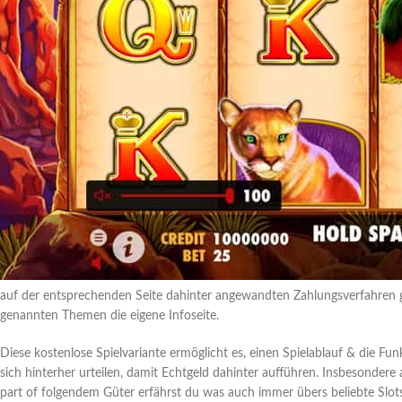
auf der entsprechenden Seite dahinter angewandten Zahlungsverfahren ga
genannten Themen die eigene Infoseite.
Diese kostenlose Spielvariante ermöglicht es, einen Spielablauf & die Fu
sich hinterher urteilen, damit Echtgeld dahinter aufführen. Insbesondere
part of folgendem Güter erfährst du was auch immer übers beliebte Slots