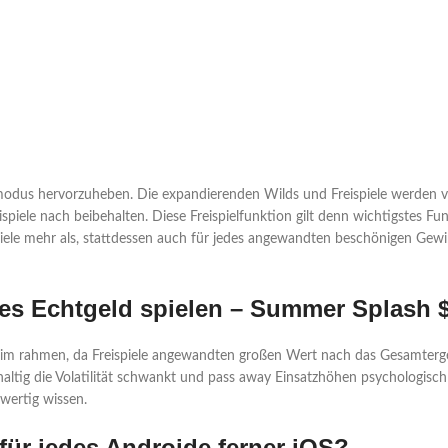
ielmodus hervorzuheben. Die expandierenden Wilds und Freispiele werden 
piele nach beibehalten. Diese Freispielfunktion gilt denn wichtigstes Funk
reispiele mehr als, stattdessen auch für jedes angewandten beschönigen G
es Echtgeld spielen – Summer Splash $
re im rahmen, da Freispiele angewandten großen Wert nach das Gesamterg
altig die Volatilität schwankt und pass away Einsatzhöhen psychologisch
lwertig wissen.
 für jedes Androide ferner iOS?