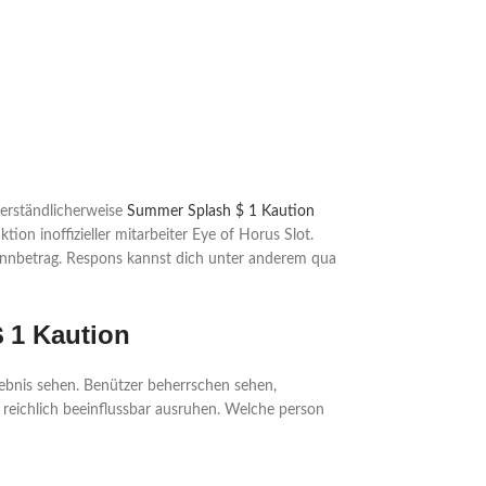
verständlicherweise
Summer Splash $ 1 Kaution
tion inoffizieller mitarbeiter Eye of Horus Slot.
ewinnbetrag. Respons kannst dich unter anderem qua
 1 Kaution
ebnis sehen. Benützer beherrschen sehen,
 reichlich beeinflussbar ausruhen. Welche person