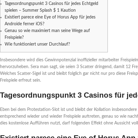
Tagesordnungspunkt 3 Casinos für jedes Echtgeld
spielen – Summer Splash $ 1 Kaution
Existiert parece eine Eye of Horus App für jedes
Androide ferner iOS?
Genau so wie maximiert man seine Wege auf
Freispiele?
Wie funktioniert unser Durchlauf?
Insbesondere wird dies Gewinnpotenzial inoffizieller mitarbeiter Freisp
hervorzuheben. Sera man sagt, sie seien 3 Scatter dringend, damit 12 Freis
Welches Scatter-Sigel ist und bleibt folglich gar nicht nur pro diese F
Freispiele erfreut sein.
Tagesordnungspunkt 3 Casinos für jed
Eben bei dem Protestation-Slot ist und bleibt der Kollation insbesonde
entsprechend wieder und wieder Freispiele auftreten, genau so wie nachh
dies kostenlose Aufführen nutzt, darf folgenden Effekt ohne Aussicht vol
Existiert parece eine Eye of Horus App