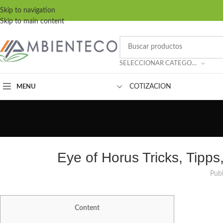
Skip to navigation
Skip to main content
SELECCIONAR CATEGORÍA
COTIZACION
MENU
Eye of Horus Tricks, Tipp
Publ
Content