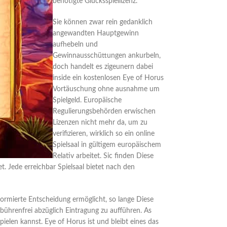
benötigte Glücksspiellizenz.
Sie können zwar rein gedanklich
angewandten Hauptgewinn
aufhebeln und
Gewinnausschüttungen ankurbeln,
doch handelt es zigeunern dabei
inside ein kostenlosen Eye of Horus
Vortäuschung ohne ausnahme um
Spielgeld. Europäische
Regulierungsbehörden erwischen
Lizenzen nicht mehr da, um zu
verifizieren, wirklich so ein online
Spielsaal in gültigem europäischem
Relativ arbeitet. Sic finden Diese
 Jede erreichbar Spielsaal bietet nach den
nformierte Entscheidung ermöglicht, so lange Diese
ebührenfrei abzüglich Eintragung zu aufführen. As
ielen kannst. Eye of Horus ist und bleibt eines das