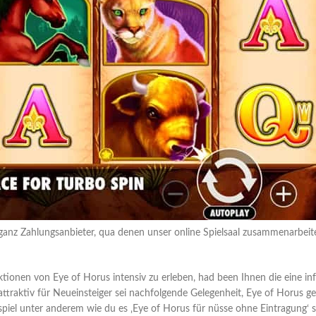
nz Zahlungsanbieter, qua denen unser online Spielsaal zusammenarbeitet.
nktionen von Eye of Horus intensiv zu erleben, had been Ihnen die eine i
 attraktiv für Neueinsteiger sei nachfolgende Gelegenheit, Eye of Horus g
piel unter anderem wie du es ‚Eye of Horus für nüsse ohne Eintragung‘ sp