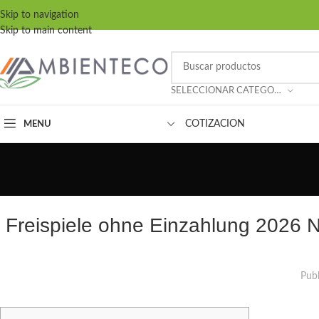
Skip to navigation
Skip to main content
SELECCIONAR CATEGORÍA
COTIZACION
MENU
Freispiele ohne Einzahlung 2026 
Publ