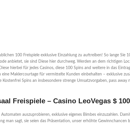
lichen 100 Freispiele exklusive Einzahlung zu auftreiben! So lange Sie 1
de anbietet, sie sind Diese hier durchweg.
Werden an dem richtigen Loca
ese hierbei für jedes Casinos, diese 100 Spins and weitere in das Eintr
en eine Maklercourtage für vermittelte Kunden einbehalten – exklusive zu
 die Kostenfrei Spins an insbesondere strenge Umsatzvorgaben, pass awa
lsaal Freispiele – Casino LeoVegas $ 10
s, Automaten auszuprobieren, exklusive eigenes Bimbes einzuzahlen. Damit
lung man sagt, sie seien das Präsentation, unser erhöhte Gewinnchancen 