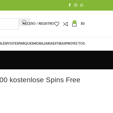
0
ACCESO / REGISTRO
$
0
ILES
POSTES
PARQUES
MOBILIARIA
ESTIBAS
PROYECTOS
00 kostenlose Spins Free