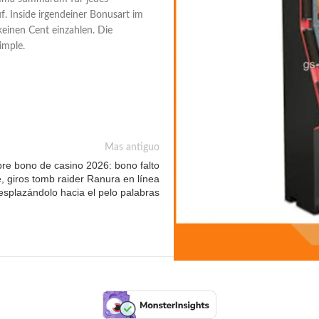
. Inside irgendeiner Bonusart im
keinen Cent einzahlen. Die
imple.
Mas antiguo
re bono de casino 2026: bono falto
, giros tomb raider Ranura en línea
desplazándolo hacia el pelo palabras