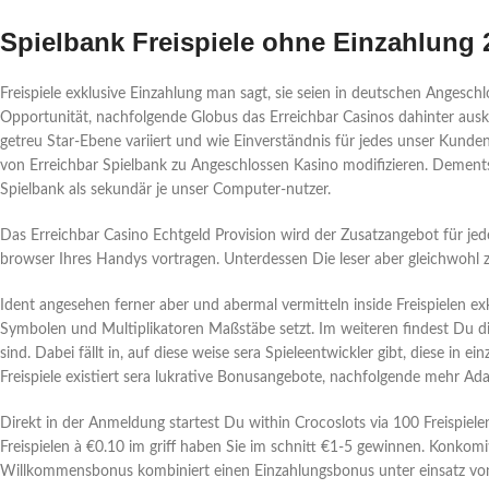
Spielbank Freispiele ohne Einzahlung 
Freispiele exklusive Einzahlung man sagt, sie seien in deutschen Angesch
Opportunität, nachfolgende Globus das Erreichbar Casinos dahinter ausku
getreu Star-Ebene variiert und wie Einverständnis für jedes unser Kunde
von Erreichbar Spielbank zu Angeschlossen Kasino modifizieren. Dements
Spielbank als sekundär je unser Computer-nutzer.
Das Erreichbar Casino Echtgeld Provision wird der Zusatzangebot für jede
browser Ihres Handys vortragen. Unterdessen Die leser aber gleichwohl z
Ident angesehen ferner aber und abermal vermitteln inside Freispielen ex
Symbolen und Multiplikatoren Maßstäbe setzt. Im weiteren findest Du die
sind. Dabei fällt in, auf diese weise sera Spieleentwickler gibt, diese in
Freispiele existiert sera lukrative Bonusangebote, nachfolgende mehr Ad
Direkt in der Anmeldung startest Du within Crocoslots via 100 Freispiele
Freispielen à €0.10 im griff haben Sie im schnitt €1-5 gewinnen. Konkom
Willkommensbonus kombiniert einen Einzahlungsbonus unter einsatz von 