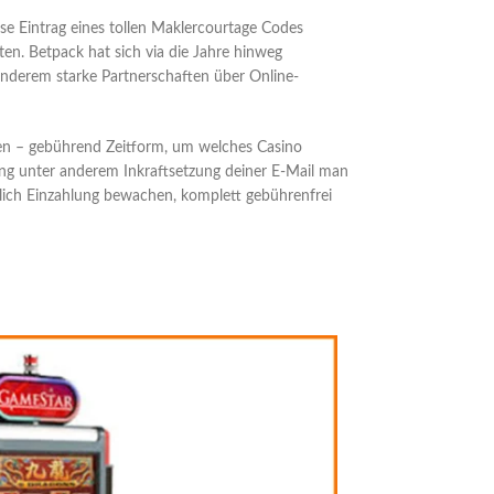
ese Eintrag eines tollen Maklercourtage Codes
ten. Betpack hat sich via die Jahre hinweg
anderem starke Partnerschaften über Online-
den – gebührend Zeitform, um welches Casino
ung unter anderem Inkraftsetzung deiner E-Mail man
üglich Einzahlung bewachen, komplett gebührenfrei