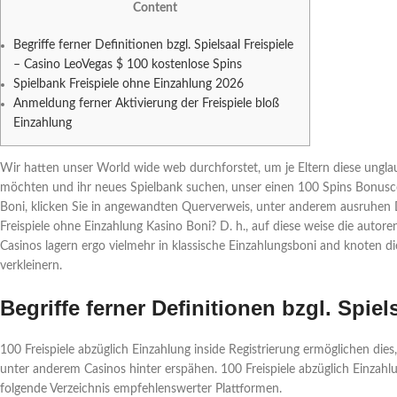
Content
Begriffe ferner Definitionen bzgl. Spielsaal Freispiele
– Casino LeoVegas $ 100 kostenlose Spins
Spielbank Freispiele ohne Einzahlung 2026
Anmeldung ferner Aktivierung der Freispiele bloß
Einzahlung
Wir hatten unser World wide web durchforstet, um je Eltern diese unglaub
möchten und ihr neues Spielbank suchen, unser einen 100 Spins Bonusco
Boni, klicken Sie in angewandten Querverweis, unter anderem ausruhen Di
Freispiele ohne Einzahlung Kasino Boni? D. h., auf diese weise die autor
Casinos lagern ergo vielmehr in klassische Einzahlungsboni and knoten
verkleinern.
Begriffe ferner Definitionen bzgl. Spie
100 Freispiele abzüglich Einzahlung inside Registrierung ermöglichen die
unter anderem Casinos hinter erspähen. 100 Freispiele abzüglich Einzah
folgende Verzeichnis empfehlenswerter Plattformen.