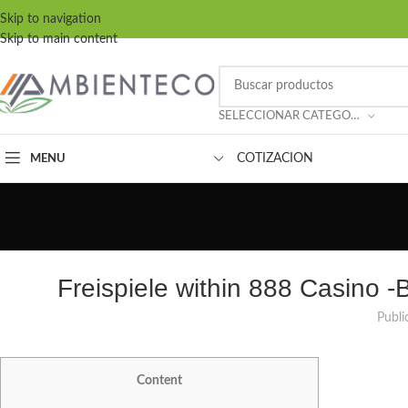
Skip to navigation
Skip to main content
SELECCIONAR CATEGORÍA
COTIZACION
MENU
Freispiele within 888 Casino -
Publi
Content