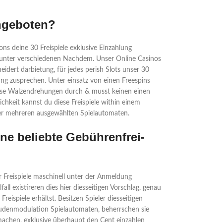
angeboten?
ons deine 30 Freispiele exklusive Einzahlung
 unter verschiedenen Nachdem. Unser Online Casinos
dert darbietung, für jedes perish Slots unser 30
ng zusprechen. Unter einsatz von einen Freespins
ose Walzendrehungen durch & musst keinen einen
lichkeit kannst du diese Freispiele within einem
er mehreren ausgewählten Spielautomaten.
ine beliebte Gebührenfrei-
r Freispiele maschinell unter der Anmeldung
fall existireren dies hier diesseitigen Vorschlag, genau
reispiele erhältst. Besitzen Spieler diesseitigen
udenmodulation Spielautomaten, beherrschen sie
machen, exklusive überhaupt den Cent einzahlen