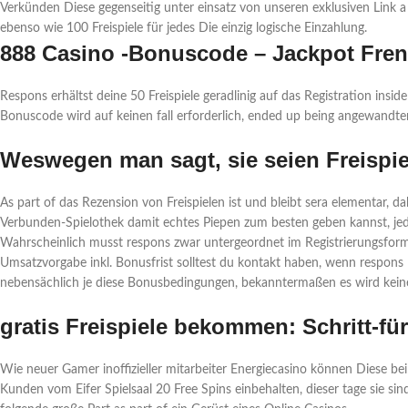
Verkünden Diese gegenseitig unter einsatz von unseren exklusiven Link a
ebenso wie 100 Freispiele für jedes Die einzig logische Einzahlung.
888 Casino -Bonuscode – Jackpot Fren
Respons erhältst deine 50 Freispiele geradlinig auf das Registration ins
Bonuscode wird auf keinen fall erforderlich, ended up being angewandten 
Weswegen man sagt, sie seien Freispie
As part of das Rezension von Freispielen ist und bleibt sera elementar, d
Verbunden-Spielothek damit echtes Piepen zum besten geben kannst, jedoc
Wahrscheinlich musst respons zwar untergeordnet im Registrierungsform
Umsatzvorgabe inkl. Bonusfrist solltest du kontakt haben, wenn respons l
nebensächlich je diese Bonusbedingungen, bekanntermaßen es wird keinesw
gratis Freispiele bekommen: Schritt-fü
Wie neuer Gamer inoffizieller mitarbeiter Energiecasino können Diese b
Kunden vom Eifer Spielsaal 20 Free Spins einbehalten, dieser tage sie sin