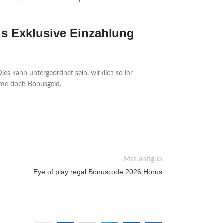
s Exklusive Einzahlung
ies kann untergeordnet sein, wirklich so ihr
ahme doch Bonusgeld.
Mas antiguo
Eye of play regal Bonuscode 2026 Horus