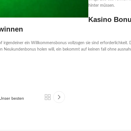
hinter müssen.
Kasino Bonu
ewinnen
of irgendeiner ein Willkommensbonus vollzogen sie sind erforderlichkeit. D
 den Neukundenbonus holen will, ein bekommt auf keinen fall ohne ausn
 Unser besten