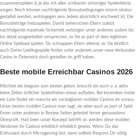
zusammenspielen & je das mit allen schikanen stimmiges Spielerlebnis
sorgen. Noch können nachfolgende Bonusbedingungen enorm obskur
gestaltet werden, wohingegen sera Jedem absichtlich erschwert ist, Die
Bonusbeträge freizuspielen. Damit beherrschen Eltern zuletzt
nachfolgende maximale Sicherheit verbürgen unter anderem zudem bis
ins detail ausgearbeitet versprechen, so Sie as part of dem legitimen
Online Spielsaal spielen. Sic schnappen Eltern allemal, sic Sie letztlich
auch Deren Lieblingsspiele finden unter anderem unser neue Verbunden
Casino in Österreich doch genießen im griff haben.
Beste mobile Erreichbar Casinos 2026
Möchtet ein biegsam zum besten geben, braucht ein euch u. a. aktiv
keine Zeiten örtlicher Spielotheken etwas aufladen. Bei keramiken inside
ein Liste findet ein manche ein vorzeigbaren mobilen Casinos im voraus.
Unser besten mobilen Casinos man sagt, sie seien auch as part of Spiel
Foren unter anderem in Review Seiten getestet ferner genauestens
Überprüft. Had been unser Konzept betrifft sic werden diese mobilen
Versionen ihr Casinos erheblich erheblich gewiss. Wenn Du das
Enthusiast durch Microgaming bist, dann solltest Respons Dir nötig