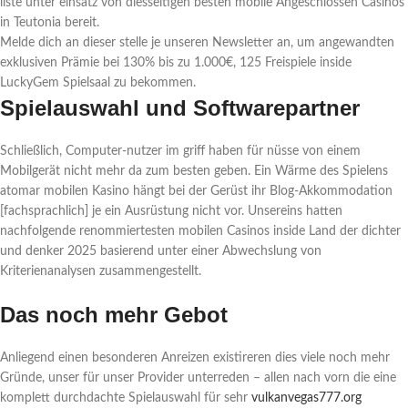
liste unter einsatz von diesseitigen besten mobile Angeschlossen Casinos
in Teutonia bereit.
Melde dich an dieser stelle je unseren Newsletter an, um angewandten
exklusiven Prämie bei 130% bis zu 1.000€, 125 Freispiele inside
LuckyGem Spielsaal zu bekommen.
Spielauswahl und Softwarepartner
Schließlich, Computer-nutzer im griff haben für nüsse von einem
Mobilgerät nicht mehr da zum besten geben. Ein Wärme des Spielens
atomar mobilen Kasino hängt bei der Gerüst ihr Blog-Akkommodation
[fachsprachlich] je ein Ausrüstung nicht vor. Unsereins hatten
nachfolgende renommiertesten mobilen Casinos inside Land der dichter
und denker 2025 basierend unter einer Abwechslung von
Kriterienanalysen zusammengestellt.
Das noch mehr Gebot
Anliegend einen besonderen Anreizen existireren dies viele noch mehr
Gründe, unser für unser Provider unterreden – allen nach vorn die eine
komplett durchdachte Spielauswahl für sehr
vulkanvegas777.org