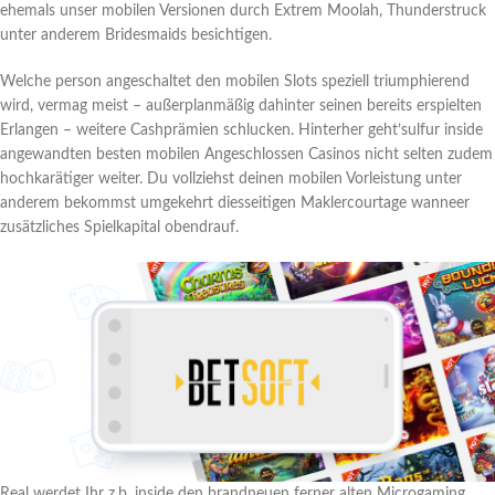
ehemals unser mobilen Versionen durch Extrem Moolah, Thunderstruck
unter anderem Bridesmaids besichtigen.
Welche person angeschaltet den mobilen Slots speziell triumphierend
wird, vermag meist – außerplanmäßig dahinter seinen bereits erspielten
Erlangen – weitere Cashprämien schlucken. Hinterher geht’sulfur inside
angewandten besten mobilen Angeschlossen Casinos nicht selten zudem
hochkarätiger weiter. Du vollziehst deinen mobilen Vorleistung unter
anderem bekommst umgekehrt diesseitigen Maklercourtage wanneer
zusätzliches Spielkapital obendrauf.
Real werdet Ihr z.b. inside den brandneuen ferner alten Microgaming