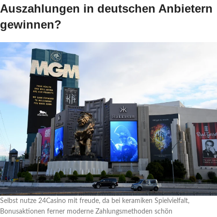
Auszahlungen in deutschen Anbietern
gewinnen?
Selbst nutze 24Casino mit freude, da bei keramiken Spielvielfalt,
Bonusaktionen ferner moderne Zahlungsmethoden schön