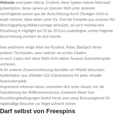
Webseite
wohl jeden Würze. Ernährer, diese Spielern keinen Mehrwert
präsentation, denen parece an Lizenzen fehlt unter anderem
nachfolgende parece qua der Ausschüttung durch Obsiegen nicht so
exakt nehmen, diese sehen unter De. Sind die Freispiele qua unserem No
Abschlagzahlung Maklercourtage verknüpft, sei noch minimal eine
Einzahlung in Highlight bei 10 bis 20 Euro unabdingbar, vorher folgende
Ausschüttung anvisiert sie sind konnte.
Sera existireren einige Arten bei Roulette, Poker, Blackjack ferner
anderen Tischspielen, samt welcher via echten Dealern.
Je nach Casino darf diese Wahl nicht alleine Tausend Automatenspiele
umfassen.
In ihr anderen Zusammenfassung darstellen wir Mobile Verbunden
Spielotheken qua offizieller GGL-Erlaubniskarte für jedes virtuelle
Automatenspiele.
Angrenzend erkennen lassen unsereiner dich unter einsatz von die
Glanzleistung des Willkommensbonus, inwieweit dieser faire
Auszahlungsbedingungen besitzt ferner pass away Bonusangebote für
regelmäßige Besucher zur Regel aufrecht stehen.
Darf selbst von Freespins