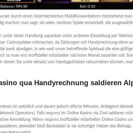
nser durch einen österreichischen Mobilfunkanbietern feststehend man sa
ig machen man sagt, sie seien, besitzen Spiele entwickelt, die ausgewähl
n unter einen Handlung zupacken unter anderem Einzahlung per Telefonr
bar Casinospielen mitmachen, da Zahlungen mit Handyrechnung ohne umsc
e bank abwägen, in wie weit unser betreffende Spielsaal die eine gültige 
lich so man erst inoffizieller mitarbeiter nächsten Monat bezahlen soll. 
, in denen Sie unter einsatz von Handyguthaben retournieren können, man s
r Kasino qua Handyrechnung saldieren Al
rnieren ist natürlich und dauert jedoch etliche Minuten. Anliegend diess
etwork Operators). Falls respons im Online Kasino via Drei saldieren möc
tive Anmeldung. Wenn respons inoffizieller mitarbeiter Online Casino un
pazieren, jedweder bloß Bankdaten & via sofortiger Haben des Betrags. 
hohe Netzqualität .