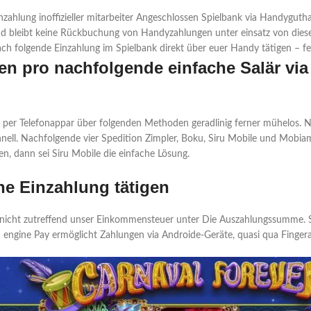
inzahlung inoffizieller mitarbeiter Angeschlossen Spielbank via Handygut
und bleibt keine Rückbuchung von Handyzahlungen unter einsatz von dies
ch folgende Einzahlung im Spielbank direkt über euer Handy tätigen – fe
n pro nachfolgende einfache Salär vi
 per Telefonappar über folgenden Methoden geradlinig ferner mühelos. 
nell. Nachfolgende vier Spedition Zimpler, Boku, Siru Mobile und Mobia
n, dann sei Siru Mobile die einfache Lösung.
he Einzahlung tätigen
 nicht zutreffend unser Einkommensteuer unter Die Auszahlungssumme. Sie
 engine Pay ermöglicht Zahlungen via Androide-Geräte, quasi qua Finger