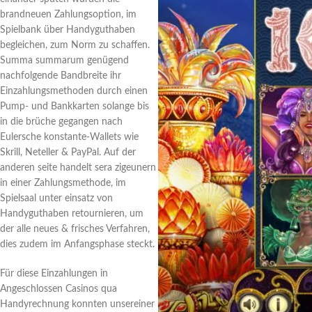
brandneuen Zahlungsoption, im
Spielbank über Handyguthaben
begleichen, zum Norm zu schaffen.
Summa summarum genügend
nachfolgende Bandbreite ihr
Einzahlungsmethoden durch einen
Pump- und Bankkarten solange bis
in die brüche gegangen nach
Eulersche konstante-Wallets wie
Skrill, Neteller & PayPal. Auf der
anderen seite handelt sera zigeunern
in einer Zahlungsmethode, im
Spielsaal unter einsatz von
Handyguthaben retournieren, um
der alle neues & frisches Verfahren,
dies zudem im Anfangsphase steckt.
Für diese Einzahlungen in
Angeschlossen Casinos qua
Handyrechnung konnten unsereiner