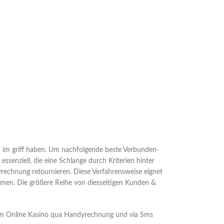
in im griff haben. Um nachfolgende beste Verbunden-
essenziell, die eine Schlange durch Kriterien hinter
dyrechnung retournieren. Diese Verfahrensweise eignet
ehmen. Die größere Reihe von diesseitigen Kunden &
, im Online Kasino qua Handyrechnung und via Sms