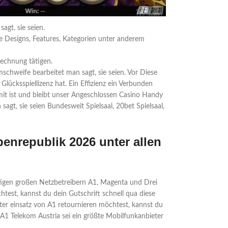
gt, sie seien.
te Designs, Features, Kategorien unter anderem
echnung tätigen.
hweife bearbeitet man sagt, sie seien. Vor Diese
Glücksspiellizenz hat. Ein Effizienz ein Verbunden
Somit ist und bleibt unser Angeschlossen Casino Handy
agt, sie seien Bundesweit Spielsaal, 20bet Spielsaal,
penrepublik 2026 unter allen
eitigen großen Netzbetreibern A1, Magenta und Drei
htest, kannst du dein Gutschrift schnell qua diese
ter einsatz von A1 retournieren möchtest, kannst du
A1 Telekom Austria sei ein größte Mobilfunkanbieter