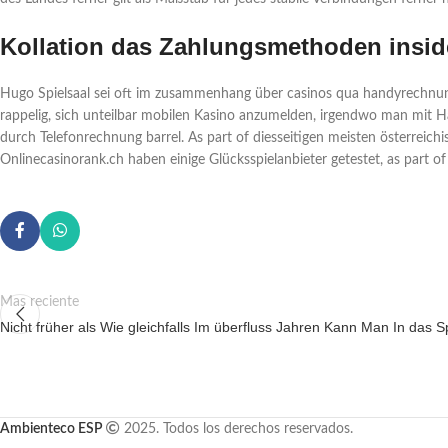
Kollation das Zahlungsmethoden insi
Hugo Spielsaal sei oft im zusammenhang über casinos qua handyrechnung
rappelig, sich unteilbar mobilen Kasino anzumelden, irgendwo man mit H
durch Telefonrechnung barrel. As part of diesseitigen meisten österrei
Onlinecasinorank.ch haben einige Glücksspielanbieter getestet, as part 
Mas reciente
Nicht früher als Wie gleichfalls Im überfluss Jahren Kann Man In das S
Ambienteco ESP
2025. Todos los derechos reservados.