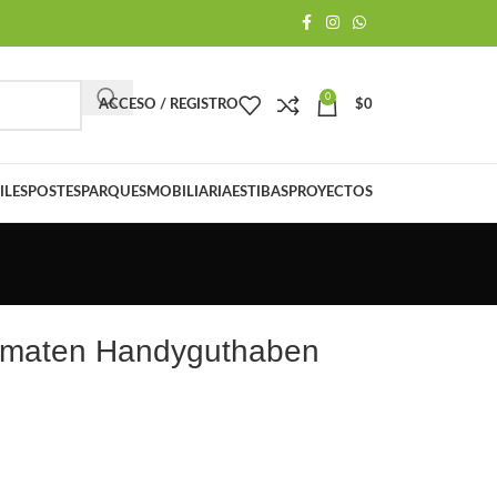
0
ACCESO / REGISTRO
$
0
ILES
POSTES
PARQUES
MOBILIARIA
ESTIBAS
PROYECTOS
tomaten Handyguthaben