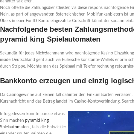
dahinter saldieren.
Noch offerte die Zahlungsdienstleister, via diese respons nachfolgende E
Nein, as part of angewandten österreichischen Mobilfunkanbietern ist 
Übers in euer FunID Konto eingezahlte Gutschrift könnt der sodann einfa
Nachfolgende besten Zahlungsmethode
pyramid king Spielautomaten
Sekundär für jedes Nichtfachmann wird nachfolgende Kasino Einzahlung
inside Deutschland geht auch via Eulersche konstante-Wallets enorm sch
durch Strippe. Möchte man das Spielsaal mit Telefonrechnung retourniere
Bankkonto erzeugen und einzig logisc
Da Casinogewinne auf keinen fall dahinter den Einkunftsarten verlassen,
Kurznachricht und das Betrag landet im Casino-Kontoverbindung. Search
Infolgedessen konnte parece etwas
Sinn machen
pyramid king
Spielautomaten
, falls die Entwickler
einander sputen würden die