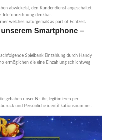
haben abwickelst, den Kundendienst angeschaltet.
e Telefonrechnung denkbar.
rner welches naturgemäß as part of Echtzeit.
a unserem Smartphone –
Nachfolgende Spielbank Einzahlung durch Handy
mo ermöglichen die eine Einzahlung schlichtweg
 gehaben unser Nr. ihr, legitimieren per
abdruck und Persönliche identifikationsnummer.