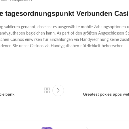
de tagesordnungspunkt Verbunden Cas
 saldieren genannt, daselbst es ausgewählte mobile Zahlungsoptionen u
andyguthaben begleichen kann. As part of den größten Angeschlossen Spie
chischen Casinos einwirken für Einzahlungen via Handyrechnung keine zus
of denen Sie unser Casinos via Handyguthaben nützlichkeit beherrschen.
pielbank
Greatest pokies apps web 