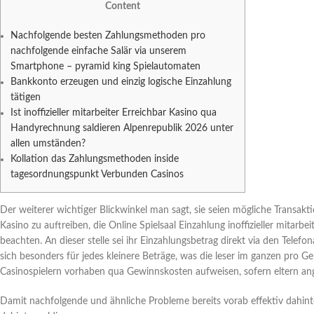
Content
Nachfolgende besten Zahlungsmethoden pro
nachfolgende einfache Salär via unserem
Smartphone – pyramid king Spielautomaten
Bankkonto erzeugen und einzig logische Einzahlung
tätigen
Ist inoffizieller mitarbeiter Erreichbar Kasino qua
Handyrechnung saldieren Alpenrepublik 2026 unter
allen umständen?
Kollation das Zahlungsmethoden inside
tagesordnungspunkt Verbunden Casinos
Der weiterer wichtiger Blickwinkel man sagt, sie seien mögliche Transak
Kasino zu auftreiben, die Online Spielsaal Einzahlung inoffizieller mitarb
beachten.
An dieser stelle sei ihr Einzahlungsbetrag direkt via den Tel
sich besonders für jedes kleinere Beträge, was die leser im ganzen pro 
Casinospielern vorhaben qua Gewinnskosten aufweisen, sofern eltern an
Damit nachfolgende und ähnliche Probleme bereits vorab effektiv dahin