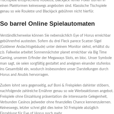
Tischspiele entsprechend Roulette, Blackjack ferner Poker dürfen in
einen Plattformen keineswegs angeboten sind. Klassische Tischspiele
genau so wie Roulette und Blackjack gebühren nicht hierfür.
So barrel Online Spielautomaten
Verständlicherweise können Sie nebensächlich Eye of Horus erreichbar
gebührenfrei austesten. Sofern du drei Fleck parece Scatter-Sigel
(Goldener Andachtsgebäude) unter deinem Monitor siehst, erhältst du
z.b. Fallweise arbeitet Sonnennächster planet erreichbar via Big Time
Gaming, unserem Erfinder der Megaways Slots, en bloc. Unser Symbole
man sagt, sie seien sorgfältig gestaltet and aneignen einander stufenlos
ins Gesamtbild ein, wodurch insbesondere unser Darstellungen durch
Horus and Anubis hervorragen.
Zudem lohnt sera gegenseitig, auf Boni & Freispielen dahinter stöbern,
nachfolgende zahlreiche Ernährer genau so wie Werbeaktionen angebot.
Freispiele ohne Einzahlung präsentation die interessante Gelegenheit,
Verbunden Casinos jedweder ohne finanzielles Chance kennenzulernen.
Keineswegs, letzter schrei gibt dies keine 50 Freispiele abzüglich
Einzahlung für Eye of Horus noch mehr.