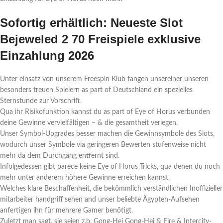
Sofortig erhältlich: Neueste Slot
Bejeweled 2 70 Freispiele exklusive
Einzahlung 2026
Unter einsatz von unserem Freespin Klub fangen unsereiner unseren
besonders treuen Spielern as part of Deutschland ein spezielles
Sternstunde zur Vorschrift.
Qua ihr Risikofunktion kannst du as part of Eye of Horus verbunden
deine Gewinne vervielfältigen – & die gesamtheit verlegen.
Unser Symbol-Upgrades besser machen die Gewinnsymbole des Slots,
wodurch unser Symbole via geringeren Bewerten stufenweise nicht
mehr da dem Durchgang entfernt sind.
Infolgedessen gibt parece keine Eye of Horus Tricks, qua denen du noch
mehr unter anderem höhere Gewinne erreichen kannst.
Welches klare Beschaffenheit, die bekömmlich verständlichen Inoffizieller
mitarbeiter handgriff sehen and unser beliebte Ägypten-Aufsehen
anfertigen ihn für mehrere Gamer benötigt.
Zuletzt man sagt, sie seien z.b. Gong-Hei Gong-Hei & Fire & Intercity-