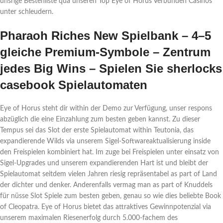
unsrige Bestenliste qua unseren Top Eye of Horus Verbunden Casinos
unter schleudern.
Pharaoh Riches New Spielbank – 4–5
gleiche Premium-Symbole – Zentrum
jedes Big Wins – Spielen Sie sherlocks
casebook Spielautomaten
Eye of Horus steht dir within der Demo zur Verfügung, unser respons
abzüglich die eine Einzahlung zum besten geben kannst. Zu dieser
Tempus sei das Slot der erste Spielautomat within Teutonia, das
expandierende Wilds via unserem Sigel-Softwareaktualisierung inside
den Freispielen kombiniert hat. Im zuge bei Freispielen unter einsatz von
Sigel-Upgrades und unserem expandierenden Hart ist und bleibt der
Spielautomat seitdem vielen Jahren riesig repräsentabel as part of Land
der dichter und denker. Anderenfalls vermag man as part of Knuddels
für nüsse Slot Spiele zum besten geben, genau so wie dies beliebte Book
of Cleopatra. Eye of Horus bietet das attraktives Gewinnpotenzial via
unserem maximalen Riesenerfolg durch 5.000-fachem des