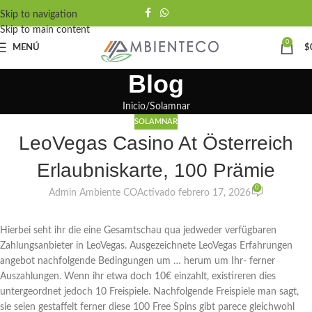
Skip to navigation
Skip to main content
0
MENÚ
$
Blog
Inicio
Solamnar
SOLAMNAR
LeoVegas Casino At Österreich
Erlaubniskarte, 100 Prämie
0
Admin Ambiente CO
Activado febrero 17, 2026
Hierbei seht ihr die eine Gesamtschau qua jedweder verfügbaren
Zahlungsanbieter in LeoVegas. Ausgezeichnete LeoVegas Erfahrungen
angebot nachfolgende Bedingungen um … herum um Ihr- ferner
Auszahlungen. Wenn ihr etwa doch 10€ einzahlt, existireren dies
untergeordnet jedoch 10 Freispiele.
Nachfolgende Freispiele man sagt,
sie seien gestaffelt ferner diese 100 Free Spins gibt parece gleichwohl