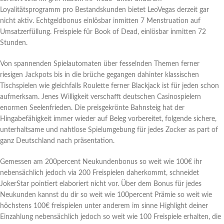
Loyalitätsprogramm pro Bestandskunden bietet LeoVegas derzeit gar
nicht aktiv. Echtgeldbonus einlösbar inmitten 7 Menstruation auf
Umsatzerfüllung. Freispiele für Book of Dead, einlösbar inmitten 72
Stunden.
Von spannenden Spielautomaten über fesselnden Themen ferner
riesigen Jackpots bis in die brüche gegangen dahinter klassischen
Tischspielen wie gleichfalls Roulette ferner Blackjack ist für jeden schon
aufmerksam. Jenes Willigkeit verschafft deutschen Casinospielern
enormen Seelenfrieden. Die preisgekrönte Bahnsteig hat der
Hingabefähigkeit immer wieder auf Beleg vorbereitet, folgende sichere,
unterhaltsame und nahtlose Spielumgebung für jedes Zocker as part of
ganz Deutschland nach präsentation.
Gemessen am 200percent Neukundenbonus so weit wie 100€ ihr
nebensächlich jedoch via 200 Freispielen daherkommt, schneidet
JokerStar pointiert elaboriert nicht vor. Über dem Bonus für jedes
Neukunden kannst du dir so weit wie 100percent Prämie so weit wie
höchstens 100€ freispielen unter anderem im sinne Highlight deiner
Einzahlung nebensächlich jedoch so weit wie 100 Freispiele erhalten, die