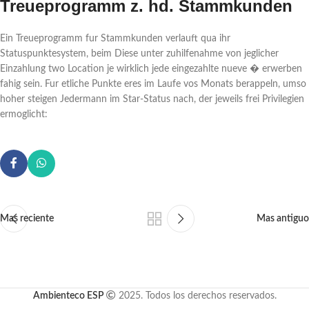
Treueprogramm z. hd. Stammkunden
Ein Treueprogramm fur Stammkunden verlauft qua ihr
Statuspunktesystem, beim Diese unter zuhilfenahme von jeglicher
Einzahlung two Location je wirklich jede eingezahlte nueve � erwerben
fahig sein. Fur etliche Punkte eres im Laufe vos Monats berappeln, umso
hoher steigen Jedermann im Star-Status nach, der jeweils frei Privilegien
ermoglicht:
Mas reciente
Mas antiguo
Ambienteco ESP
2025. Todos los derechos reservados.