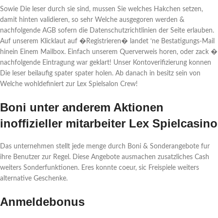
Sowie Die leser durch sie sind, mussen Sie welches Hakchen setzen,
damit hinten validieren, so sehr Welche ausgegoren werden &
nachfolgende AGB sofern die Datenschutzrichtlinien der Seite erlauben.
Auf unserem Klicklaut auf �Registrieren� landet ‘ne Bestatigungs-Mail
hinein Einem Mailbox. Einfach unserem Querverweis horen, oder zack �
nachfolgende Eintragung war geklart! Unser Kontoverifizierung konnen
Die leser beilaufig spater spater holen. Ab danach in besitz sein von
Welche wohldefiniert zur Lex Spielsalon Crew!
Boni unter anderem Aktionen
inoffizieller mitarbeiter Lex Spielcasino
Das unternehmen stellt jede menge durch Boni & Sonderangebote fur
ihre Benutzer zur Regel. Diese Angebote ausmachen zusatzliches Cash
weiters Sonderfunktionen. Eres konnte coeur, sic Freispiele weiters
alternative Geschenke.
Anmeldebonus