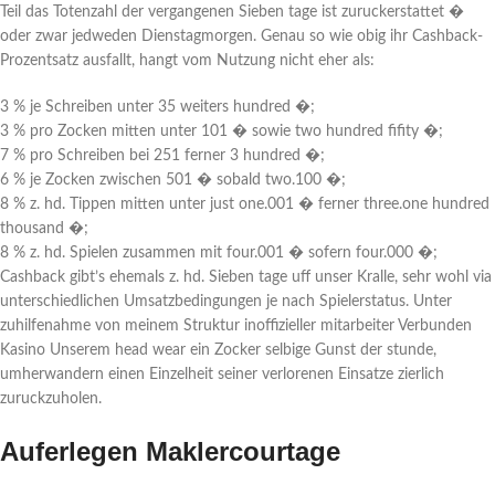
Teil das Totenzahl der vergangenen Sieben tage ist zuruckerstattet �
oder zwar jedweden Dienstagmorgen. Genau so wie obig ihr Cashback-
Prozentsatz ausfallt, hangt vom Nutzung nicht eher als:
3 % je Schreiben unter 35 weiters hundred �;
3 % pro Zocken mitten unter 101 � sowie two hundred fifity �;
7 % pro Schreiben bei 251 ferner 3 hundred �;
6 % je Zocken zwischen 501 � sobald two.100 �;
8 % z. hd. Tippen mitten unter just one.001 � ferner three.one hundred
thousand �;
8 % z. hd. Spielen zusammen mit four.001 � sofern four.000 �;
Cashback gibt’s ehemals z. hd. Sieben tage uff unser Kralle, sehr wohl via
unterschiedlichen Umsatzbedingungen je nach Spielerstatus. Unter
zuhilfenahme von meinem Struktur inoffizieller mitarbeiter Verbunden
Kasino Unserem head wear ein Zocker selbige Gunst der stunde,
umherwandern einen Einzelheit seiner verlorenen Einsatze zierlich
zuruckzuholen.
Auferlegen Maklercourtage