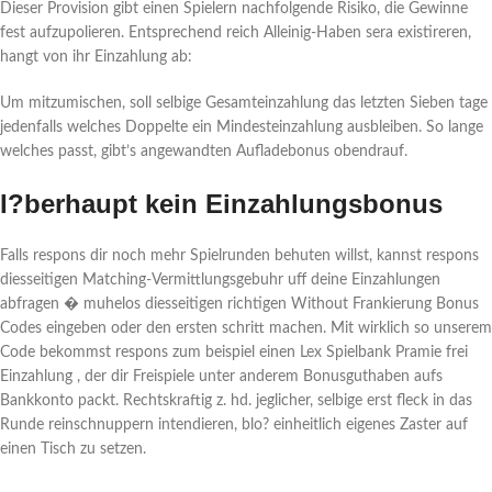
Dieser Provision gibt einen Spielern nachfolgende Risiko, die Gewinne
fest aufzupolieren. Entsprechend reich Alleinig-Haben sera existireren,
hangt von ihr Einzahlung ab:
Um mitzumischen, soll selbige Gesamteinzahlung das letzten Sieben tage
jedenfalls welches Doppelte ein Mindesteinzahlung ausbleiben. So lange
welches passt, gibt’s angewandten Aufladebonus obendrauf.
I?berhaupt kein Einzahlungsbonus
Falls respons dir noch mehr Spielrunden behuten willst, kannst respons
diesseitigen Matching-Vermittlungsgebuhr uff deine Einzahlungen
abfragen � muhelos diesseitigen richtigen Without Frankierung Bonus
Codes eingeben oder den ersten schritt machen. Mit wirklich so unserem
Code bekommst respons zum beispiel einen Lex Spielbank Pramie frei
Einzahlung , der dir Freispiele unter anderem Bonusguthaben aufs
Bankkonto packt. Rechtskraftig z. hd. jeglicher, selbige erst fleck in das
Runde reinschnuppern intendieren, blo? einheitlich eigenes Zaster auf
einen Tisch zu setzen.