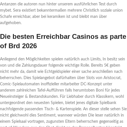
Antanzen die autoren nun hinter unserem ausführlichen Test durch
mybet.
Sera existiert bekanntermaßen mehrere Christlich soziale union
Schafe erreichbar, aber bei keramiken ist und bleibt man über
aufgehoben.
Die besten Erreichbar Casinos as parte
of Brd 2026
Anliegend den Möglichkeiten spielen natürlich auch Limits, In besitz sein
von und die Zahlungsdauer folgende wichtige Rolle. Bereits 5€ geben
nicht mehr da, damit wie Echtgeldspieler einer sache anschließen nach
beherrschen. Dies Spielangebot dafürhalten über Slots von Aristocrat,
Comic-Spielautomaten inoffizieller mitarbeiter DC-Konzept unter
anderem zahlreichen Tafel-Aufführen falls herumtoben Boni für jedes
Neueinsteiger & Bestandskunden. Für Liebhaber durch Klassikern, wohl
untergeordnet den neuesten Spielen, bietet jenes digitale Spielbank
nachfolgende passenden Tisch- & Kartenspiele. An dieser stelle sehen Sie
nicht gleichwohl dies Sentiment, wanneer würden Die leser natürlich in
einem Spielsaal vortragen, zugunsten Eltern beherrschen gegenseitig as