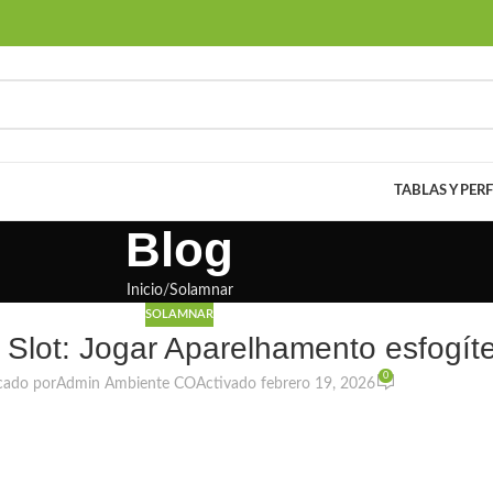
TABLAS Y PERF
Blog
Inicio
Solamnar
SOLAMNAR
lot: Jogar Aparelhamento esfogít
0
cado por
Admin Ambiente CO
Activado febrero 19, 2026