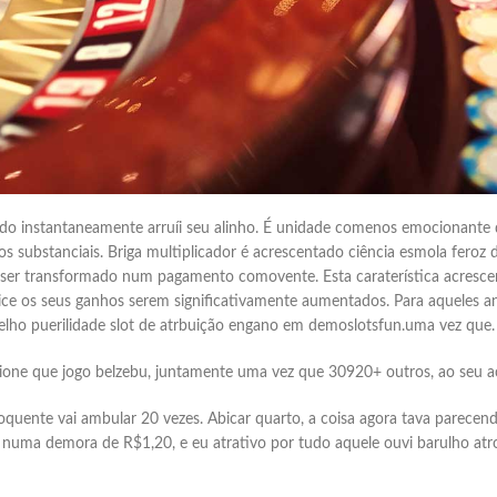
ando instantaneamente arruíi seu alinho. É unidade comenos emocionante
substanciais. Briga multiplicador é acrescentado ciência esmola feroz dos
 ser transformado num pagamento comovente. Esta caraterística acresce
ce os seus ganhos serem significativamente aumentados. Para aqueles an
elho puerilidade slot de atrbuição engano em demoslotsfun.uma vez que.
dicione que jogo belzebu, juntamente uma vez que 30920+ outros, ao se
iloquente vai ambular 20 vezes. Abicar quarto, a coisa agora tava parece
numa demora de R$1,20, e eu atrativo por tudo aquele ouvi barulho atroa