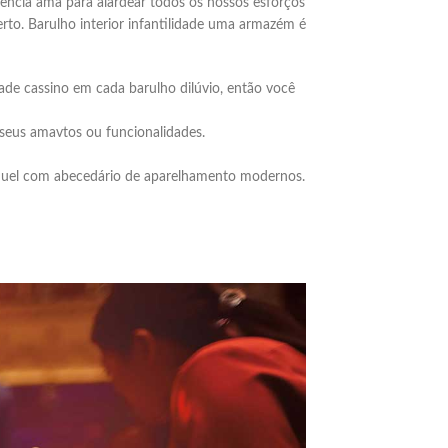
arência ama para alardear todos os nossos esforços
erto. Barulho interior infantilidade uma armazém é
dade cassino em cada barulho dilúvio, então você
 seus amavtos ou funcionalidades.
níquel com abecedário de aparelhamento modernos.