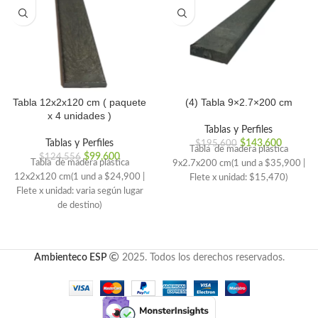
Tabla 12x2x120 cm ( paquete
(4) Tabla 9×2.7×200 cm
x 4 unidades )
Tablas y Perfiles
Tablas y Perfiles
$
143,600
$
195,600
Tabla de madera plástica
$
99,600
$
124,556
Tabla de madera plástica
9x2.7x200 cm(1 und a $35,900 |
12x2x120 cm(1 und a $24,900 |
Flete x unidad: $15,470)
Flete x unidad: varia según lugar
de destino)
Ambienteco ESP
2025. Todos los derechos reservados.