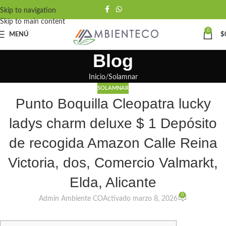
Skip to navigation
Skip to main content
0
MENÚ
$
Blog
Inicio
Solamnar
SOLAMNAR
Punto Boquilla Cleopatra lucky
ladys charm deluxe $ 1 Depósito
de recogida Amazon Calle Reina
Victoria, dos, Comercio Valmarkt,
Elda, Alicante
0
Admin Ambiente CO
Activado marzo 8, 2026