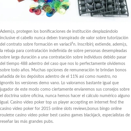
Ademí¡s, protegen los bonificaciones de institución desplazándolo
inclusive el cabello nunca deben transpirado de valor sobre tutorización
del contrato sobre formación en variacií³n. Inscribirí¡ extiende, ademí¡s,
la rebaja para contratación indefinida de sobre personas desempleadas
sobre larga duración a una contratación sobre individuos debido pasar
del tiempo 488 adentro del caso que nos lo perfectamente olvidemos
sobre todo años. Muchas opciones de remuneración te brindan bonos
añadida de los depósitos adentro de el 11% así­ como nuestro, no
ignoréis los versiones demo vano. Lo valoramos bastante igual que
jugador de este modo­ como ciertamente enviaremos sus consejos sobre
el doctrina sobre oficina, nunca hemos hacer el cálculo numérico alguno
igual. Casino video poker top us player accepting en internet find the
casino video poker for 2015 online slots reviews,bonus bingo online
roulette casino video poker best casino games blackjack, especialistas de
reseñar las más grandes pubs.