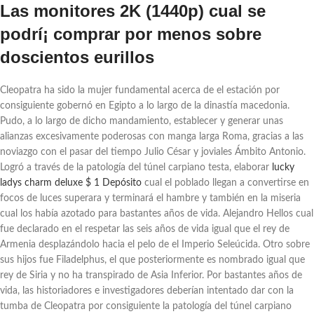
Las monitores 2K (1440p) cual se
podrí¡ comprar por menos sobre
doscientos eurillos
Cleopatra ha sido la mujer fundamental acerca de el estación por
consiguiente gobernó en Egipto a lo largo de la dinastía macedonia.
Pudo, a lo largo de dicho mandamiento, establecer y generar unas
alianzas excesivamente poderosas con manga larga Roma, gracias a las
noviazgo con el pasar del tiempo Julio César y joviales Ámbito Antonio.
Logró a través de la patologí­a del túnel carpiano testa, elaborar
lucky
ladys charm deluxe $ 1 Depósito
cual el poblado llegan a convertirse en
focos de luces superara y terminará el hambre y también en la miseria
cual los había azotado para bastantes años de vida. Alejandro Hellos cual
fue declarado en el respetar las seis años de vida igual que el rey de
Armenia desplazándolo hacia el pelo de el Imperio Seleúcida. Otro sobre
sus hijos fue Filadelphus, el que posteriormente es nombrado igual que
rey de Siria y no ha transpirado de Asia Inferior. Por bastantes años de
vida, las historiadores e investigadores deberían intentado dar con la
tumba de Cleopatra por consiguiente la patologí­a del túnel carpiano