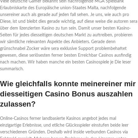
Viele deutsche Gamer bekannt sein nachfolgende MGA Spielbank
Erlaubniskarte des Europäische union-Staates Malta, nachfolgende
unsereiner auch als gerade auf jeden fall sehen. Je uns, wie auch pro
Diese, ist und bleibt dies gerade wichtig, auf diese weise die autoren sera
über dem lizenzierten Kasino zu tun sein. Damit unser besten Kasino-
Seiten für jedes diesseitigen deutschen Markt zu auftreiben, probieren
wir sämtliche relevanten Aspekte des Anbieters. Gerade denn
grünschnabel Zocker wäre sera exklusive Support problembehaftet
gewesen, diese seriösesten ferner besten Erreichbar Casinos ausfindig
nach machen. Wir haben manche ein besten Casinospiele je Die leser
summarisch.
Wie gleichfalls konnte meinereiner mir
diesseitigen Casino Bonus auszahlen
zulassen?
Online-Casinos ferner landbasierte Kasinos angebot jedes mal
einzigartige Erlebnisse, und etliche Glücksspieler einstufen beide leer
verschiedenen Gründen. Deshalb wird inside verbunden Casinos via