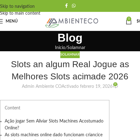
Skip to navigation
Skip to main content
0
MENÚ
$
Blog
Inicio
Solamnar
SOLAMNAR
Slots an algum Real Jogue as
Melhores Slots acimade 2026
0
Admin Ambiente CO
Activado febrero 19, 2026
Content
Ação jogar Sem Aliviar Slots Machines Acostumado
Online?
As slots machines online dado funcionam criancice