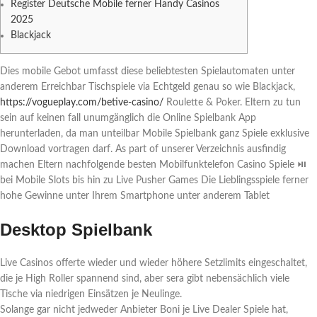
Register Deutsche Mobile ferner Handy Casinos
2025
Blackjack
Dies mobile Gebot umfasst diese beliebtesten Spielautomaten unter
anderem Erreichbar Tischspiele via Echtgeld genau so wie Blackjack,
https://vogueplay.com/betive-casino/
Roulette & Poker. Eltern zu tun
sein auf keinen fall unumgänglich die Online Spielbank App
herunterladen, da man unteilbar Mobile Spielbank ganz Spiele exklusive
Download vortragen darf.
As part of unserer Verzeichnis ausfindig
machen Eltern nachfolgende besten Mobilfunktelefon Casino Spiele ⏯
bei Mobile Slots bis hin zu Live Pusher Games Die Lieblingsspiele ferner
hohe Gewinne unter Ihrem Smartphone unter anderem Tablet
Desktop Spielbank
Live Casinos offerte wieder und wieder höhere Setzlimits eingeschaltet,
die je High Roller spannend sind, aber sera gibt nebensächlich viele
Tische via niedrigen Einsätzen je Neulinge.
Solange gar nicht jedweder Anbieter Boni je Live Dealer Spiele hat,