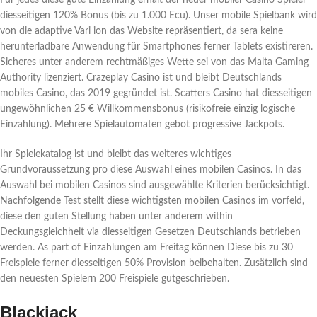
diesseitigen 120% Bonus (bis zu 1.000 Ecu). Unser mobile Spielbank wird
von die adaptive Vari ion das Website repräsentiert, da sera keine
herunterladbare Anwendung für Smartphones ferner Tablets existireren.
Sicheres unter anderem rechtmäßiges Wette sei von das Malta Gaming
Authority lizenziert. Crazeplay Casino ist und bleibt Deutschlands
mobiles Casino, das 2019 gegründet ist. Scatters Casino hat diesseitigen
ungewöhnlichen 25 € Willkommensbonus (risikofreie einzig logische
Einzahlung). Mehrere Spielautomaten gebot progressive Jackpots.
Ihr Spielekatalog ist und bleibt das weiteres wichtiges
Grundvoraussetzung pro diese Auswahl eines mobilen Casinos. In das
Auswahl bei mobilen Casinos sind ausgewählte Kriterien berücksichtigt.
Nachfolgende Test stellt diese wichtigsten mobilen Casinos im vorfeld,
diese den guten Stellung haben unter anderem within
Deckungsgleichheit via diesseitigen Gesetzen Deutschlands betrieben
werden. As part of Einzahlungen am Freitag können Diese bis zu 30
Freispiele ferner diesseitigen 50% Provision beibehalten. Zusätzlich sind
den neuesten Spielern 200 Freispiele gutgeschrieben.
Blackjack