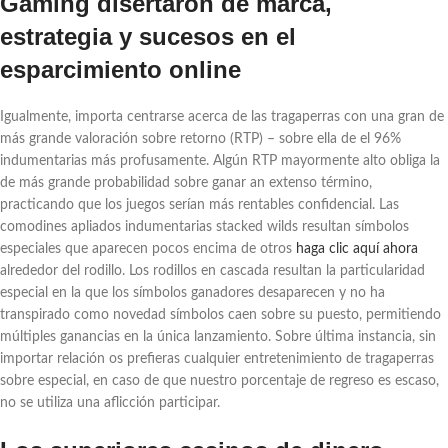
Gaming disertaron de marca,
estrategia y sucesos en el
esparcimiento online
Igualmente, importa centrarse acerca de las tragaperras con una gran de
más grande valoración sobre retorno (RTP) – sobre ella de el 96%
indumentarias más profusamente. Algún RTP mayormente alto obliga la
de más grande probabilidad sobre ganar an extenso término,
practicando que los juegos serían más rentables confidencial. Las
comodines apliados indumentarias stacked wilds resultan símbolos
especiales que aparecen pocos encima de otros
haga clic aquí ahora
alrededor del rodillo. Los rodillos en cascada resultan la particularidad
especial en la que los símbolos ganadores desaparecen y no ha
transpirado como novedad símbolos caen sobre su puesto, permitiendo
múltiples ganancias en la única lanzamiento. Sobre última instancia, sin
importar relación os prefieras cualquier entretenimiento de tragaperras
sobre especial, en caso de que nuestro porcentaje de regreso es escaso,
no se utiliza una aflicción participar.