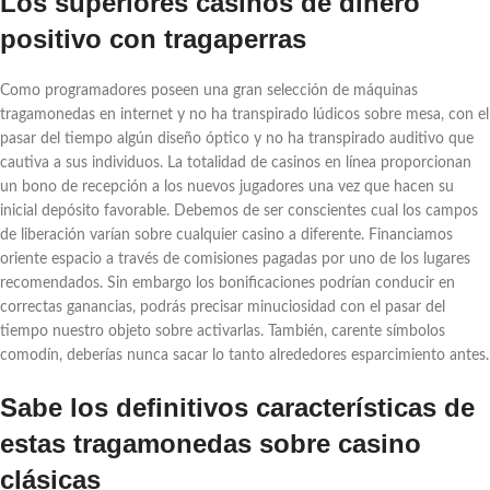
Los superiores casinos de dinero
positivo con tragaperras
Como programadores poseen una gran selección de máquinas
tragamonedas en internet y no ha transpirado lúdicos sobre mesa, con el
pasar del tiempo algún diseño óptico y no ha transpirado auditivo que
cautiva a sus individuos. La totalidad de casinos en línea proporcionan
un bono de recepción a los nuevos jugadores una vez que hacen su
inicial depósito favorable. Debemos de ser conscientes cual los campos
de liberación varían sobre cualquier casino a diferente. Financiamos
oriente espacio a través de comisiones pagadas por uno de los lugares
recomendados. Sin embargo los bonificaciones podrían conducir en
correctas ganancias, podrás precisar minuciosidad con el pasar del
tiempo nuestro objeto sobre activarlas. También, carente símbolos
comodín, deberías nunca sacar lo tanto alrededores esparcimiento antes.
Sabe los definitivos características de
estas tragamonedas sobre casino
clásicas