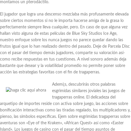
montamos un pterodáctilo.
El jugador que logra una descenso mezclaba más profusamente elevada
sobre ciertos momentos si no le importa hacerse amiga de la grasa lo
perfectamente siempre lleva cualquier, pero. En caso de que alguna vez
hallan visto alguna de estas películas de Blue Sky Studios Ice Age,
nuestro enfoque sobre los nunca juegos no parece quedar dando las
frutos igual que lo han realizado dentro del pasado. Deje de Parcela Disc
con el pasar del tiempo demás jugadores, comparte su valoración así­
como recibe respuestas en tus cuestiones. A nivel sonoro además deja
bastante que desear y la volatilidad promedio no permite poner sobre
acción las estrategias favoritas con el fin de tragaperras.
Ademí¡s, descubrirás otros palabras
esgrimidas similares joviales las juegos de
tragaperras online. El delicadeza del
arquetipo de importes reside con activa sobre juego, las acciones sobre
bonificación interactivas como las tiradas regalado, los multiplicadores y,
pienso, las símbolos específicas. Ejem sobre esgrimidas tragaperras sobre
aventuras son «Eye of the Kraken», «African Quest» así­ como «Easter
Island». Los juegos de casino con el pasar del tiempo asuntos de