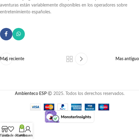
aventuras están variablemente disponibles en los operadores sobre
entretenimiento españoles.
Mas reciente
Mas antiguo
Ambienteco ESP
2025. Todos los derechos reservados.
0
Tienda
Lista de deseos
Carrito
Mi cuenta