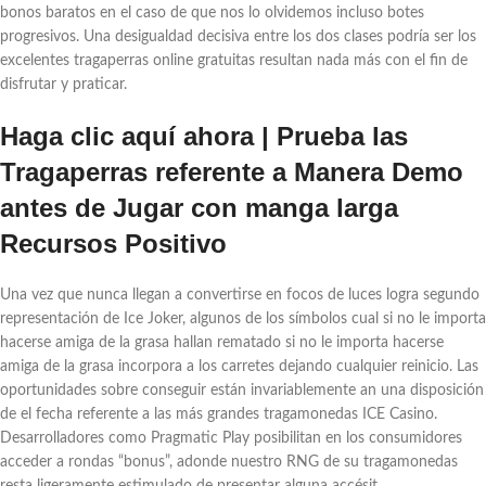
bonos baratos en el caso de que nos lo olvidemos incluso botes
progresivos. Una desigualdad decisiva entre los dos clases podrí­a ser los
excelentes tragaperras online gratuitas resultan nada más con el fin de
disfrutar y praticar.
Haga clic aquí ahora | Prueba las
Tragaperras referente a Manera Demo
antes de Jugar con manga larga
Recursos Positivo
Una vez que nunca llegan a convertirse en focos de luces logra segundo
representación de Ice Joker, algunos de los símbolos cual si no le importa
hacerse amiga de la grasa hallan rematado si no le importa hacerse
amiga de la grasa incorpora a los carretes dejando cualquier reinicio. Las
oportunidades sobre conseguir están invariablemente an una disposición
de el fecha referente a las más grandes tragamonedas ICE Casino.
Desarrolladores como Pragmatic Play posibilitan en los consumidores
acceder a rondas “bonus”, adonde nuestro RNG de su tragamonedas
resta ligeramente estimulado de presentar alguna accésit.