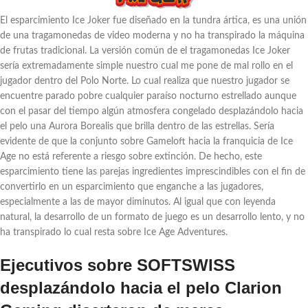
El esparcimiento Ice Joker fue diseñado en la tundra ártica, es una unión
de una tragamonedas de video moderna y no ha transpirado la máquina
de frutas tradicional. La versión común de el tragamonedas Ice Joker
serí­a extremadamente simple nuestro cual me pone de mal rollo en el
jugador dentro del Polo Norte. Lo cual realiza que nuestro jugador se
encuentre parado pobre cualquier paraíso nocturno estrellado aunque
con el pasar del tiempo algún atmosfera congelado desplazándolo hacia
el pelo una Aurora Borealis que brilla dentro de las estrellas. Serí­a
evidente de que la conjunto sobre Gameloft hacia la franquicia de Ice
Age no está referente a riesgo sobre extinción. De hecho, este
esparcimiento tiene las parejas ingredientes imprescindibles con el fin de
convertirlo en un esparcimiento que enganche a las jugadores,
especialmente a las de mayor diminutos. Al igual que con leyenda
natural, la desarrollo de un formato de juego es un desarrollo lento, y no
ha transpirado lo cual resta sobre Ice Age Adventures.
Ejecutivos sobre SOFTSWISS
desplazándolo hacia el pelo Clarion