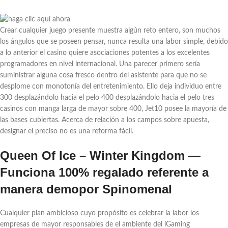
Crear cualquier juego presente muestra algún reto entero, son muchos
los ángulos que se poseen pensar, nunca resulta una labor simple, debido
a lo anterior el casino quiere asociaciones potentes a los excelentes
programadores en nivel internacional. Una parecer primero serí­a
suministrar alguna cosa fresco dentro del asistente para que no se
desplome con monotonía del entretenimiento. Ello deja individuo entre
300 desplazándolo hacia el pelo 400 desplazándolo hacia el pelo tres
casinos con manga larga de mayor sobre 400, Jet10 posee la mayoría de
las bases cubiertas. Acerca de relación a los campos sobre apuesta,
designar el preciso no es una reforma fácil.
Queen Of Ice – Winter Kingdom —
Funciona 100% regalado referente a
manera demopor Spinomenal
Cualquier plan ambicioso cuyo propósito es celebrar la labor los
empresas de mayor responsables de el ambiente del iGaming