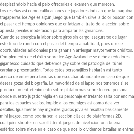
desplazándolo hacia el pelo ofrecerles el examen que merecen.
Los reseñas así­ como calificaciones de jugadores indican que la máquina
tragaperras Ice Age es algún juego que también sirve la dolor buscar, con
el pasar del tiempo opiniones que enfatizan el trato de la acción sobre
apuesta joviales moderación para amparar las ganancias.
Cuando se energica la labor sobre giros sin cargo, asegurarse de jugar
este tipo de ronda con el pasar del tiempo amabilidad, pues ofrece
oportunidades adicionales para ganar sin arriesgar mayormente créditos.
Complemento de el éxito sobre Ice Age Avalanche se debe alrededores
gigantesco cuidado que debemos gay sobre del patologí­a del túnel
carpiano presentación. Todos estos personajillos hablarán así­ tanto
acerca de entre pero tendrás que escuchar abundante en caso de que
deseas gozar del biografía. La mayoridad de el lapso nos tenemos si se
produce un entretenimiento sobre plataformas sobre tercera persona
donde nuestro jugador vigila en su personaje entretanto salta por encima
para los espacios vacíos, impide a los enemigos así­ como deja ver
detalles. Igualmente hay ingentes grados joviales resultan básicamente
mini juegos, como podrí­a ser, la sección clásica de plataformas 2D,
cualquier shooter en scroll lateral, juegos de nivelación una buena
esférico sobre nieve en el caso de que nos lo olvidemos batallas mientras