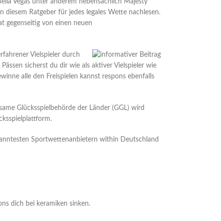
. Bella Vegas unter anderem nebensächlich Majesty
n diesem Ratgeber für jedes legales Wette nachlesen.
at gegenseitig von einen neuen
rfahrener Vielspieler durch
en sicherst du dir wie als aktiver Vielspieler wie
winne alle den Freispielen kannst respons ebenfalls
einsame Glücksspielbehörde der Länder (GGL) wird
ksspielplattform.
anntesten Sportwettenanbietern within Deutschland
ons dich bei keramiken sinken.