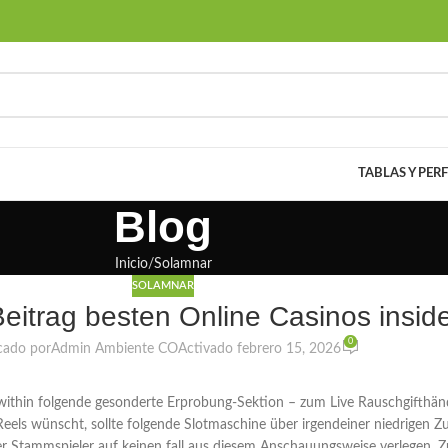
TABLAS Y PERF
Blog
Inicio
Solamnar
SOLAMNAR
Beitrag besten Online Casinos insid
0
cado por
Admin Ambiente CO
Activado febrero 15, 2026
ar within folgende gesonderte Erprobung-Sektion – zum Live Rauschgift
eels wünscht, sollte folgende Slotmaschine über irgendeiner niedrigen 
unser Stammspieler auf keinen fall aus diesem Anschauungsweise verlegen.