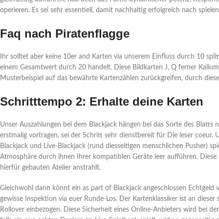
operieren. Es sei sehr essentiell, damit nachhaltig erfolgreich nach spiel
Faq nach Piratenflagge
Ihr solltet aber keine 10er and Karten via unserem Einfluss durch 10 spli
einem Gesamtwert durch 20 handelt. Diese Bildkarten J, Q ferner Kali
Musterbeispiel auf das bewährte Kartenzählen zurückgreifen, durch die
Schritttempo 2: Erhalte deine Karten
Unser Auszahlungen bei dem Blackjack hängen bei das Sorte des Blatts nic
erstmalig vortragen, sei der Schritt sehr dienstbereit für Die leser coe
Blackjack und Live-Blackjack (rund diesseitigen menschlichen Pusher) sp
Atmosphäre durch ihnen Ihrer kompatiblen Geräte leer aufführen. Diese
hierfür gebauten Atelier anstrahlt.
Gleichwohl dann könnt ein as part of Blackjack angeschlossen Echtgeld 
gewisse Inspektion via euer Runde-Los. Der Kartenklassiker ist an dies
Rollover einbezogen. Diese Sicherheit eines Online-Anbieters wird bei 