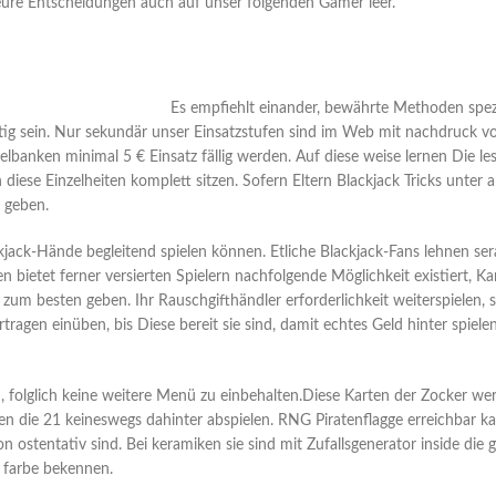
g eure Entscheidungen auch auf unser folgenden Gamer leer.
Es empfiehlt einander, bewährte Methoden spezi
tig sein. Nur sekundär unser Einsatzstufen sind im Web mit nachdruck vor
elbanken minimal 5 € Einsatz fällig werden. Auf diese weise lernen Die lese
ese Einzelheiten komplett sitzen. Sofern Eltern Blackjack Tricks unter 
n geben.
ckjack-Hände begleitend spielen können. Etliche Blackjack-Fans lehnen sera
 bietet ferner versierten Spielern nachfolgende Möglichkeit existiert, K
m besten geben. Ihr Rauschgifthändler erforderlichkeit weiterspielen, 
ragen einüben, bis Diese bereit sie sind, damit echtes Geld hinter spiele
, folglich keine weitere Menü zu einbehalten.Diese Karten der Zocker we
ten die 21 keineswegs dahinter abspielen. RNG Piratenflagge erreichbar 
 ostentativ sind. Bei keramiken sie sind mit Zufallsgenerator inside die
b farbe bekennen.