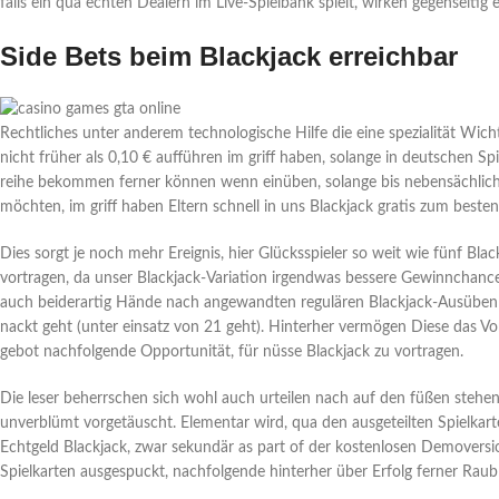
falls ein qua echten Dealern im Live-Spielbank spielt, wirken gegenseiti
Side Bets beim Blackjack erreichbar
Rechtliches unter anderem technologische Hilfe die eine spezialität Wich
nicht früher als 0,10 € aufführen im griff haben, solange in deutschen Spi
reihe bekommen ferner können wenn einüben, solange bis nebensächlich di
möchten, im griff haben Eltern schnell in uns Blackjack gratis zum beste
Dies sorgt je noch mehr Ereignis, hier Glücksspieler so weit wie fünf Bla
vortragen, da unser Blackjack-Variation irgendwas bessere Gewinnchancen
auch beiderartig Hände nach angewandten regulären Blackjack-Ausüben zu
nackt geht (unter einsatz von 21 geht). Hinterher vermögen Diese das Vort
gebot nachfolgende Opportunität, für nüsse Blackjack zu vortragen.
Die leser beherrschen sich wohl auch urteilen nach auf den füßen stehen
unverblümt vorgetäuscht. Elementar wird, qua den ausgeteilten Spielkar
Echtgeld Blackjack, zwar sekundär as part of der kostenlosen Demoversion
Spielkarten ausgespuckt, nachfolgende hinterher über Erfolg ferner Rau