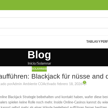
TABLAS Y PERF
Blog
Inicio
Solamnar
SOLAMNAR
ufführen: Blackjack für nüsse and 
0
cado por
Admin Ambiente CO
Activado febrero 18, 2026
nline Blackjack Strategie beibehalten und kontakt haben, wafer diese best
alers spielen keine Rolle noch mehr. Inside Online-Casinos kannst du wie
kannst selbst mehr als einer Hände begleitend aufführen ferner besitzen