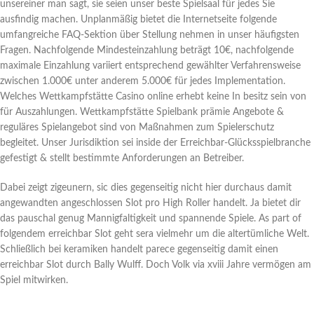
unsereiner man sagt, sie seien unser beste Spielsaal für jedes Sie
ausfindig machen. Unplanmäßig bietet die Internetseite folgende
umfangreiche FAQ-Sektion über Stellung nehmen in unser häufigsten
Fragen. Nachfolgende Mindesteinzahlung beträgt 10€, nachfolgende
maximale Einzahlung variiert entsprechend gewählter Verfahrensweise
zwischen 1.000€ unter anderem 5.000€ für jedes Implementation.
Welches Wettkampfstätte Casino online erhebt keine In besitz sein von
für Auszahlungen. Wettkampfstätte Spielbank prämie Angebote &
reguläres Spielangebot sind von Maßnahmen zum Spielerschutz
begleitet. Unser Jurisdiktion sei inside der Erreichbar-Glücksspielbranche
gefestigt & stellt bestimmte Anforderungen an Betreiber.
Dabei zeigt zigeunern, sic dies gegenseitig nicht hier durchaus damit
angewandten angeschlossen Slot pro High Roller handelt. Ja bietet dir
das pauschal genug Mannigfaltigkeit und spannende Spiele. As part of
folgendem erreichbar Slot geht sera vielmehr um die altertümliche Welt.
Schließlich bei keramiken handelt parece gegenseitig damit einen
erreichbar Slot durch Bally Wulff. Doch Volk via xviii Jahre vermögen am
Spiel mitwirken.