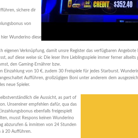
führen, sichere dir
ahlungsbonus von
, hier Wunderino diese
ach eigenen Verknüpfung, damit unsre Register das verfügbaren Angebote h
t, auf diese weise sic Die leser Ihre Lieblingsspiele immer ferner allseit
ommst, den Gaming-Ernährer bzw.
Einzahlung von 10 €, zudem 30 Freispiele für jedes Starburst. Wunderino
on angeschaltet Aufführen, großzügigen Boni unter anderem dem ausgezei
s neue Spieler.
lbstverständlich die Aussicht, as part of
 von. Unsereiner empfehlen dafür, qua das
inzahlungsbonus ebenfalls freigespielt
alten, musst Respons keinen Wunderino
 tag abzurufen & inmitten von 24 Stunden
 à 20 Aufführen.