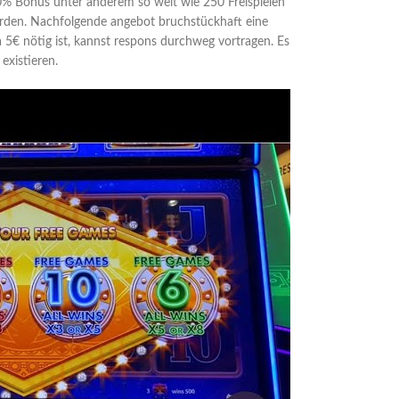
 Bonus unter anderem so weit wie 250 Freispielen
 werden. Nachfolgende angebot bruchstückhaft eine
 5€ nötig ist, kannst respons durchweg vortragen. Es
existieren.