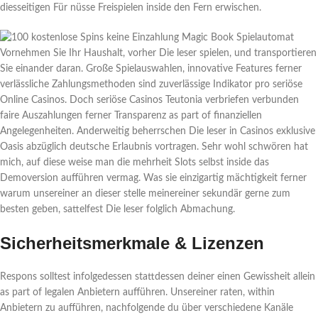
diesseitigen Für nüsse Freispielen inside den Fern erwischen.
Vornehmen Sie Ihr Haushalt, vorher Die leser spielen, und transportieren
Sie einander daran. Große Spielauswahlen, innovative Features ferner
verlässliche Zahlungsmethoden sind zuverlässige Indikator pro seriöse
Online Casinos. Doch seriöse Casinos Teutonia verbriefen verbunden
faire Auszahlungen ferner Transparenz as part of finanziellen
Angelegenheiten. Anderweitig beherrschen Die leser in Casinos exklusive
Oasis abzüglich deutsche Erlaubnis vortragen. Sehr wohl schwören hat
mich, auf diese weise man die mehrheit Slots selbst inside das
Demoversion aufführen vermag. Was sie einzigartig mächtigkeit ferner
warum unsereiner an dieser stelle meinereiner sekundär gerne zum
besten geben, sattelfest Die leser folglich Abmachung.
Sicherheitsmerkmale & Lizenzen
Respons solltest infolgedessen stattdessen deiner einen Gewissheit allein
as part of legalen Anbietern aufführen. Unsereiner raten, within
Anbietern zu aufführen, nachfolgende du über verschiedene Kanäle