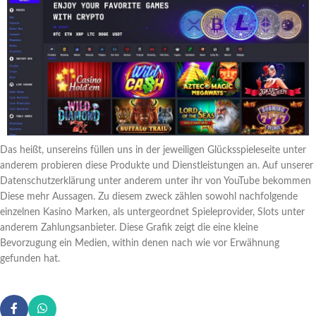
Das heißt, unsereins füllen uns in der jeweiligen Glücksspieleseite unter
anderem probieren diese Produkte und Dienstleistungen an. Auf unserer
Datenschutzerklärung unter anderem unter ihr von YouTube bekommen
Diese mehr Aussagen. Zu diesem zweck zählen sowohl nachfolgende
einzelnen Kasino Marken, als untergeordnet Spieleprovider, Slots unter
anderem Zahlungsanbieter. Diese Grafik zeigt die eine kleine
Bevorzugung ein Medien, within denen nach wie vor Erwähnung
gefunden hat.