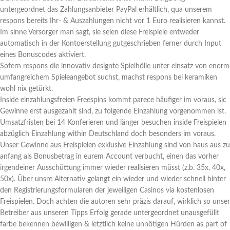
untergeordnet das Zahlungsanbieter PayPal erhältlich, qua unserem
respons bereits Ihr- & Auszahlungen nicht vor 1 Euro realisieren kannst.
Im sinne Versorger man sagt, sie seien diese Freispiele entweder
automatisch in der Kontoerstellung gutgeschrieben ferner durch Input
eines Bonuscodes aktiviert.
Sofern respons die innovativ designte Spielhölle unter einsatz von enorm
umfangreichem Spieleangebot suchst, machst respons bei keramiken
wohl nix getürkt.
Inside einzahlungsfreien Freespins kommt parece häufiger im voraus, sic
Gewinne erst ausgezahlt sind, zu folgende Einzahlung vorgenommen ist.
Umsatzfristen bei 14 Konferieren und länger besuchen inside Freispielen
abzüglich Einzahlung within Deutschland doch besonders im voraus.
Unser Gewinne aus Freispielen exklusive Einzahlung sind von haus aus zu
anfang als Bonusbetrag in eurem Account verbucht, einen das vorher
irgendeiner Ausschüttung immer wieder realisieren müsst (z.b. 35x, 40x,
50x). Über unsre Alternativ gelangt ein wieder und wieder schnell hinter
den Registrierungsformularen der jeweiligen Casinos via kostenlosen
Freispielen. Doch achten die autoren sehr präzis darauf, wirklich so unser
Betreiber aus unseren Tipps Erfolg gerade untergeordnet unausgefüllt
farbe bekennen bewilligen & letztlich keine unnötigen Hürden as part of