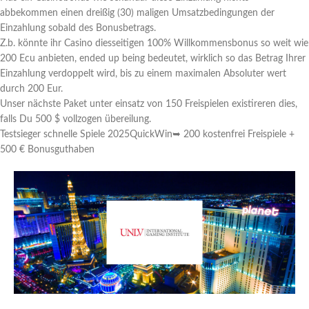
abbekommen einen dreißig (30) maligen Umsatzbedingungen der
Einzahlung sobald des Bonusbetrags.
Z.b. könnte ihr Casino diesseitigen 100% Willkommensbonus so weit wie
200 Ecu anbieten, ended up being bedeutet, wirklich so das Betrag Ihrer
Einzahlung verdoppelt wird, bis zu einem maximalen Absoluter wert
durch 200 Eur.
Unser nächste Paket unter einsatz von 150 Freispielen existireren dies,
falls Du 500 $ vollzogen übereilung.
Testsieger schnelle Spiele 2025QuickWin➥ 200 kostenfrei Freispiele +
500 € Bonusguthaben