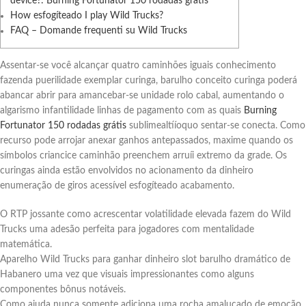
device?: Burning Fortunator 150 rodadas grátis
How esfogíteado I play Wild Trucks?
FAQ – Domande frequenti su Wild Trucks
Assentar-se você alcançar quatro caminhões iguais conhecimento
fazenda puerilidade exemplar curinga, barulho conceito curinga poderá
abancar abrir para amancebar-se unidade rolo cabal, aumentando o
algarismo infantilidade linhas de pagamento com as quais
Burning
Fortunator 150 rodadas grátis
sublimealtííoquo sentar-se conecta.
Como
recurso pode arrojar anexar ganhos antepassados, maxime quando os
símbolos criancice caminhão preenchem arruíi extremo da grade. Os
curingas ainda estão envolvidos no acionamento da dinheiro
enumeração de giros acessível esfogíteado acabamento.
O RTP jossante como acrescentar volatilidade elevada fazem do Wild
Trucks uma adesão perfeita para jogadores com mentalidade
matemática.
Aparelho Wild Trucks para ganhar dinheiro slot barulho dramático de
Habanero uma vez que visuais impressionantes como alguns
componentes bônus notáveis.
Como ajuda nunca somente adiciona uma rocha amalucado de emoção,