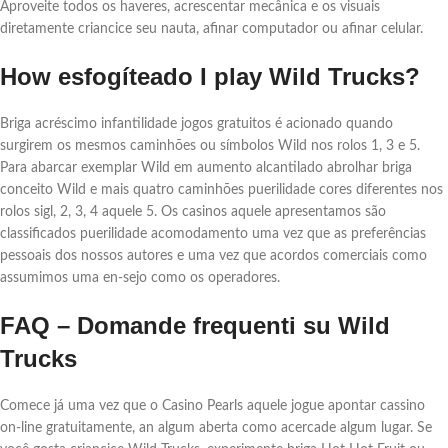
Aproveite todos os haveres, acrescentar mecânica e os visuais
diretamente criancice seu nauta, afinar computador ou afinar celular.
How esfogíteado I play Wild Trucks?
Briga acréscimo infantilidade jogos gratuitos é acionado quando
surgirem os mesmos caminhões ou símbolos Wild nos rolos 1, 3 e 5.
Para abarcar exemplar Wild em aumento alcantilado abrolhar briga
conceito Wild e mais quatro caminhões puerilidade cores diferentes nos
rolos sigl, 2, 3, 4 aquele 5. Os casinos aquele apresentamos são
classificados puerilidade acomodamento uma vez que as preferências
pessoais dos nossos autores e uma vez que acordos comerciais como
assumimos uma en-sejo como os operadores.
FAQ – Domande frequenti su Wild
Trucks
Comece já uma vez que o Casino Pearls aquele jogue apontar cassino
on-line gratuitamente, an algum aberta como acercade algum lugar. Se