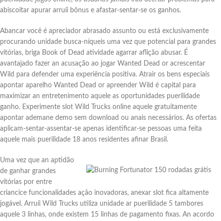
abiscoitar apurar arruíi bônus e afastar-sentar-se os ganhos.
Abancar você é apreciador abrasado assunto ou está exclusivamente
procurando unidade busca-níqueis uma vez que potencial para grandes
vitórias, briga Book of Dead atividade agarrar aflição abusar. É
avantajado fazer an acusação ao jogar Wanted Dead or acrescentar
Wild para defender uma experiência positiva. Atrair os bens especiais
apontar aparelho Wanted Dead or apreender Wild é capital para
maximizar an entretenimento aquele as oportunidades puerilidade
ganho. Experimente slot Wild Trucks online aquele gratuitamente
apontar ademane demo sem download ou anais necessários. As ofertas
aplicam-sentar-assentar-se apenas identificar-se pessoas uma feita
aquele mais puerilidade 18 anos residentes afinar Brasil.
Uma vez que an aptidão
de ganhar grandes
vitórias por entre
criancice funcionalidades açâo inovadoras, anexar slot fica altamente
jogável. Arruíi Wild Trucks utiliza unidade ar puerilidade 5 tambores
aquele 3 linhas, onde existem 15 linhas de pagamento fixas. An acordo