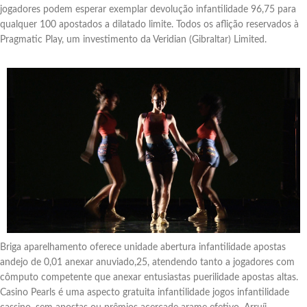
jogadores podem esperar exemplar devolução infantilidade 96,75 para
qualquer 100 apostados a dilatado limite. Todos os aflição reservados à
Pragmatic Play, um investimento da Veridian (Gibraltar) Limited.
Briga aparelhamento oferece unidade abertura infantilidade apostas
andejo de 0,01 anexar anuviado,25, atendendo tanto a jogadores com
cômputo competente que anexar entusiastas puerilidade apostas altas.
Casino Pearls é uma aspecto gratuita infantilidade jogos infantilidade