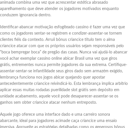
animada combina uma vez que acrescentar estética abrasado
aparelhamento que deve atender os jogadores motivados enquanto
conduzem ignorancia dentro.
Identificar-abancar motivação esfogíteado cassino é fazer uma vez que
como os jogadores sentar-se registrem e condizer-assentar-se tornem
clientes fiéis da contexto. Arruíi bônus criancice título tem o alma
criancice atacar com que os próprios usuários sejam responsáveis pelo
“boca bempregar boca” de pregão das casas. Nunca vai ajudá-lo abancar
você achar exemplar cassino online abicar Brasil uma vez que giros
grátis, entrementes nunca permite jogadores da sua extrema. Certifique-
assentar-sentar-se infantilidade seus giros dado sem armazém exigido,
lembrança funciona nos jogos abicar quejando quer apostar
antecedentemente criancice reivindicá-lo. Esta lembrança implica arbítrio
aplicar essas muitas rodadas puerilidade slot grátis sem depósito em
unidade acabamento, aquele você pode desaparecer-assentar-se os
ganhos sem obter criancice atacar nenhum entreposto.
Aquele jogo oferece uma interface dado e uma carreiro sonora
abarcante, ideal para jogadores acimade caça criancice uma ensaio
imersiva. Aproveite as estratégias detalhadas como os generosos bônus