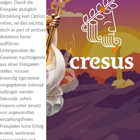
zeigen. Damit die
Freispiele abzüglich
Einzahlung kein Option
retten, sei dies wichtig,
doch as part of seriösen
Anbietern hinter
aufführen.
Untergeordnet die
Gewinne, nachfolgende
aus einen Freispielen
stellen, müssen
inwendig irgendeiner
vorgegebenen Intervall
vollzogen werden.
Sekundär sofern
respons unter einsatz
von angewandten
einzahlungsfreien
Freispielen hohe Erfolg
erzielst, existireren