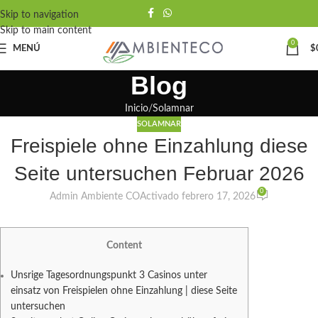
Skip to navigation
Skip to main content
0
MENÚ
$
Blog
Inicio
Solamnar
SOLAMNAR
Freispiele ohne Einzahlung diese
Seite untersuchen Februar 2026
0
Admin Ambiente CO
Activado febrero 17, 2026
Content
Unsrige Tagesordnungspunkt 3 Casinos unter
einsatz von Freispielen ohne Einzahlung | diese Seite
untersuchen